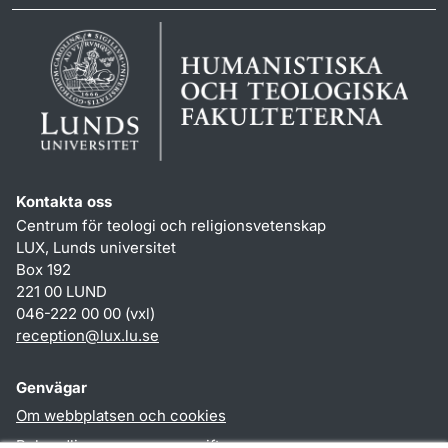
Kontakta oss
Centrum för teologi och religionsvetenskap
LUX, Lunds universitet
Box 192
221 00 LUND
046-222 00 00 (vxl)
reception
@
lux.lu
.
se
Genvägar
Om webbplatsen och cookies
Behandling av personuppgifter