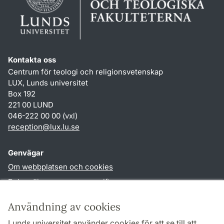
Kontakta oss
Centrum för teologi och religionsvetenskap
LUX, Lunds universitet
Box 192
221 00 LUND
046-222 00 00 (vxl)
reception
@
lux.lu
.
se
Genvägar
Om webbplatsen och cookies
Behandling av personuppgifter
Tillgänglighetsredogörelse
Användning av cookies
TYPO3-login
Lunds universitet använder cookies för att se till att