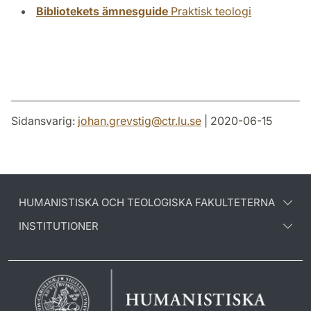
Bibliotekets ämnesguide
Praktisk teologi
Sidansvarig:
johan.grevstig
@
ctr.lu
.
se
| 2020-06-15
HUMANISTISKA OCH TEOLOGISKA FAKULTETERNA
INSTITUTIONER