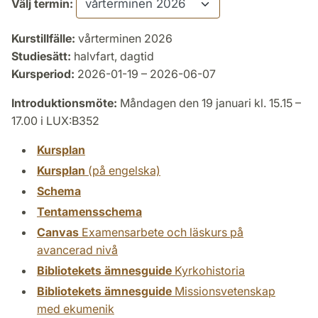
Välj termin:
Kurstillfälle:
vårterminen 2026
Studiesätt:
halvfart, dagtid
Kursperiod:
2026-01-19 – 2026-06-07
Introduktionsmöte:
Måndagen den 19 januari kl. 15.15 –
17.00 i LUX:B352
Kursplan
Kursplan
(på engelska)
Schema
Tentamensschema
Canvas
Examensarbete och läskurs på
avancerad nivå
Bibliotekets ämnesguide
Kyrkohistoria
Bibliotekets ämnesguide
Missionsvetenskap
med ekumenik