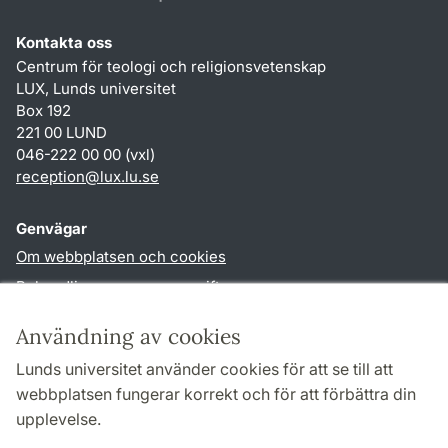
Kontakta oss
Centrum för teologi och religionsvetenskap
LUX, Lunds universitet
Box 192
221 00 LUND
046-222 00 00 (vxl)
reception
@
lux.lu
.
se
Genvägar
Om webbplatsen och cookies
Behandling av personuppgifter
Tillgänglighetsredogörelse
Användning av cookies
TYPO3-login
Lunds universitet använder cookies för att se till att
webbplatsen fungerar korrekt och för att förbättra din
Följ oss i sociala medier
upplevelse.
Facebook