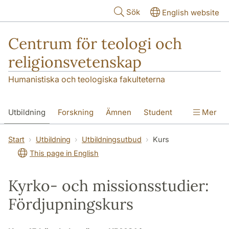
Hoppa till huvudinnehåll
Sök
English website
Centrum för teologi och
religionsvetenskap
Humanistiska och teologiska fakulteterna
Utbildning
Forskning
Ämnen
Student
Mer
Institutionen
Start
Utbildning
Utbildningsutbud
Kurs
This page in English
Kyrko- och missionsstudier:
Fördjupningskurs