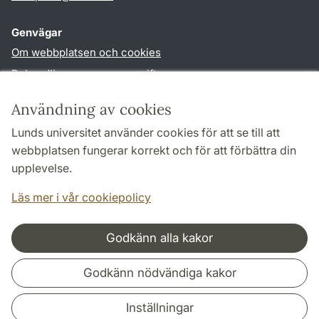
Genvägar
Om webbplatsen och cookies
Behandling av personuppgifter
Tillgänglighetsredogörelse
Användning av cookies
TYPO3-login
Lunds universitet använder cookies för att se till att
webbplatsen fungerar korrekt och för att förbättra din
Följ oss i sociala medier
upplevelse.
Facebook
Läs mer i vår cookiepolicy
Godkänn alla kakor
Samarbeten och nätverk
Godkänn nödvändiga kakor
Inställningar