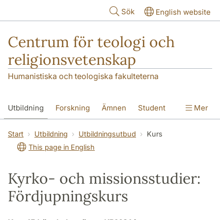
Hoppa till huvudinnehåll
Sök
English website
Centrum för teologi och
religionsvetenskap
Humanistiska och teologiska fakulteterna
Utbildning
Forskning
Ämnen
Student
Mer
Institutionen
Start
Utbildning
Utbildningsutbud
Kurs
This page in English
Kyrko- och missionsstudier:
Fördjupningskurs