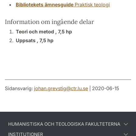
Bibliotekets ämnesguide
Praktisk teologi
Information om ingående delar
Teori och metod ,
7,5 hp
Uppsats ,
7,5 hp
Sidansvarig:
johan.grevstig
@
ctr.lu
.
se
| 2020-06-15
HUMANISTISKA OCH TEOLOGISKA FAKULTETERNA
INSTITUTIONER