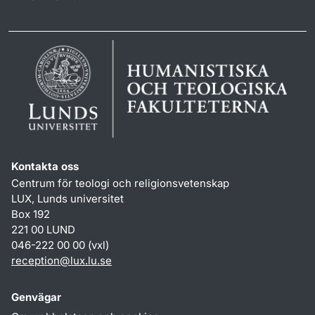
Kontakta oss
Centrum för teologi och religionsvetenskap
LUX, Lunds universitet
Box 192
221 00 LUND
046-222 00 00 (vxl)
reception
@
lux.lu
.
se
Genvägar