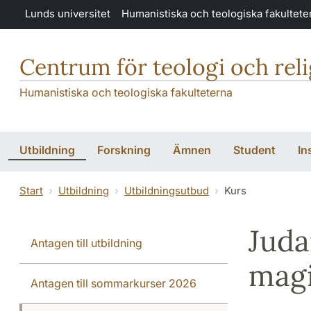
Hoppa till huvudinnehåll
Lunds universitet
Humanistiska och teologiska fakultete
Centrum för teologi och rel
Humanistiska och teologiska fakulteterna
Utbildning
Forskning
Ämnen
Student
In
Start
Utbildning
Utbildningsutbud
Kurs
Juda
Antagen till utbildning
magi
Antagen till sommarkurser 2026