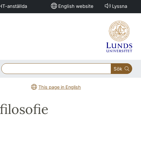
HT-anställda
English website
Lyssna
Sök
This page in English
ilosofie