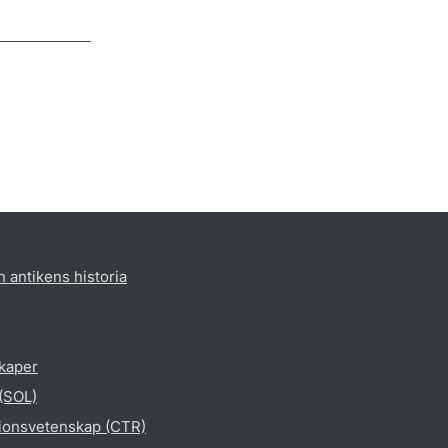
h antikens historia
skaper
 (SOL)
gionsvetenskap (CTR)