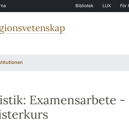
rna
Bibliotek
LUX
För 
igionsvetenskap
stitutionen
istik: Examensarbete - f
sterkurs