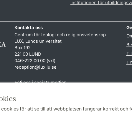
Institutionen för utbildnings
Kontakta oss
Ge
Centrum för teologi och religionsvetenskap
Om
LUX, Lunds universitet
Be
Box 192
Ti
221 00 LUND
046-222 00 00 (vxl)
TY
reception
@
lux.lu
.
se
Följ oss i sociala medier
Facebook
okies
cookies för att se till att webbplatsen fungerar korrekt och fö
Samarbeten och nätverk