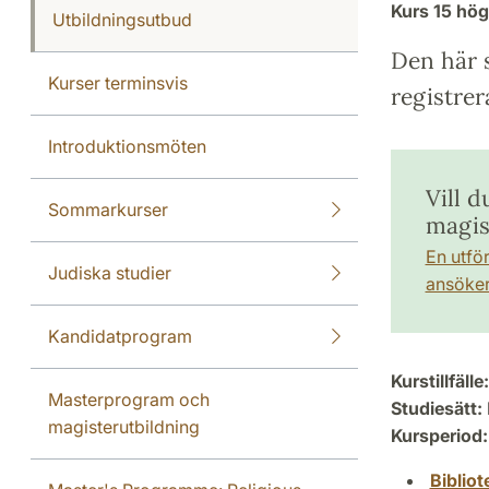
Kurs
15 hö
Utbildningsutbud
Den här s
Kurser terminsvis
registrer
Introduktionsmöten
Vill d
Sommarkurser
magis
En utfö
Judiska studier
ansöker 
Kandidatprogram
Kurstillfälle:
Masterprogram och
Studiesätt:
magisterutbildning
Kursperiod:
Biblio