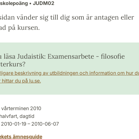
gskolepoäng
• JUDM02
idan vänder sig till dig som är antagen eller
ad på kursen.
u läsa Judaistik: Examensarbete - filosofie
terkurs?
rligare beskrivning av utbildningen och information om hur d
hittar du på lu.se.
vårterminen 2010
halvfart, dagtid
2010-01-19 – 2010-06-07
tekets ämnesguide