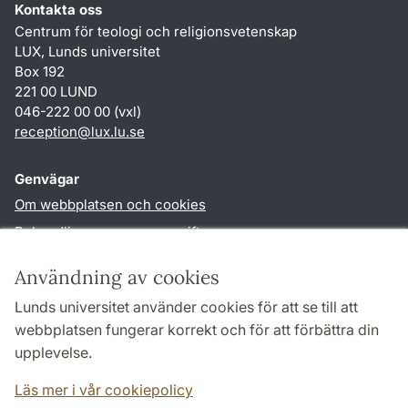
Kontakta oss
Centrum för teologi och religionsvetenskap
LUX, Lunds universitet
Box 192
221 00 LUND
046-222 00 00 (vxl)
reception
@
lux.lu
.
se
Genvägar
Om webbplatsen och cookies
Behandling av personuppgifter
Tillgänglighetsredogörelse
Användning av cookies
TYPO3-login
Lunds universitet använder cookies för att se till att
webbplatsen fungerar korrekt och för att förbättra din
Följ oss i sociala medier
upplevelse.
Facebook
Läs mer i vår cookiepolicy