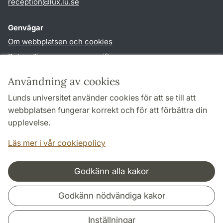
reception
@
lux.lu
.
se
Genvägar
Om webbplatsen och cookies
Behandling av personuppgifter
Tillgänglighetsredogörelse
Användning av cookies
TYPO3-login
Lunds universitet använder cookies för att se till att
webbplatsen fungerar korrekt och för att förbättra din
Följ oss i sociala medier
upplevelse.
Facebook
Läs mer i vår cookiepolicy
Godkänn alla kakor
Samarbeten och nätverk
Godkänn nödvändiga kakor
Inställningar