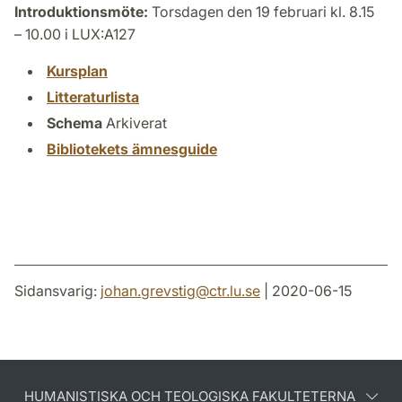
Introduktionsmöte:
Torsdagen den 19 februari kl. 8.15
– 10.00 i LUX:A127
Kursplan
Litteraturlista
Schema
Arkiverat
Bibliotekets ämnesguide
Sidansvarig:
johan.grevstig
@
ctr.lu
.
se
| 2020-06-15
HUMANISTISKA OCH TEOLOGISKA FAKULTETERNA