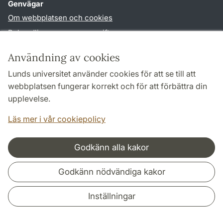
Genvägar
Om webbplatsen och cookies
Behandling av personuppgifter
Tillgänglighetsredogörelse
Användning av cookies
TYPO3-login
Lunds universitet använder cookies för att se till att
webbplatsen fungerar korrekt och för att förbättra din
Följ oss i sociala medier
upplevelse.
Facebook
Läs mer i vår cookiepolicy
Godkänn alla kakor
Samarbeten och nätverk
Godkänn nödvändiga kakor
Inställningar