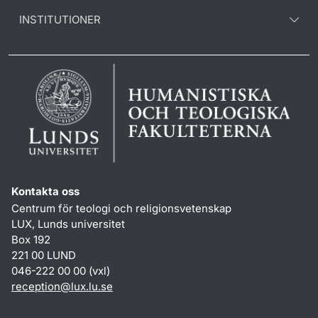
INSTITUTIONER
Kontakta oss
Centrum för teologi och religionsvetenskap
LUX, Lunds universitet
Box 192
221 00 LUND
046-222 00 00 (vxl)
reception
@
lux.lu
.
se