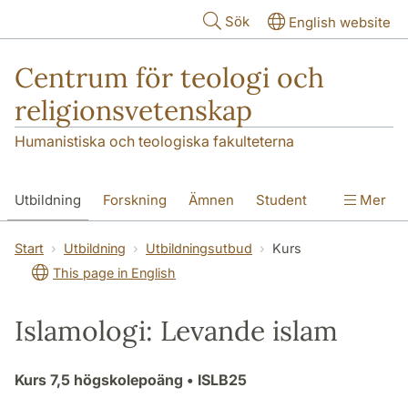
Hoppa till huvudinnehåll
Sök
English website
Centrum för teologi och
religionsvetenskap
Humanistiska och teologiska fakulteterna
Utbildning
Forskning
Ämnen
Student
Mer
Institutionen
Start
Utbildning
Utbildningsutbud
Kurs
This page in English
Islamologi: Levande islam
Kurs
7,5 högskolepoäng
• ISLB25