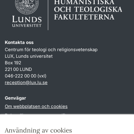
Kontakta oss
Centrum för teologi och religionsvetenskap
LUX, Lunds universitet
Box 192
221 00 LUND
046-222 00 00 (vxl)
reception
@
lux.lu
.
se
Genvägar
Om webbplatsen och cookies
Behandling av personuppgifter
Tillgänglighetsredogörelse
Användning av cookies
TYPO3-login