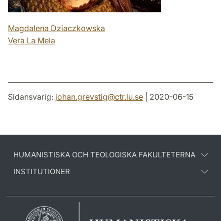
Magdalena Dziaczkowska
Vera La Mela
Sidansvarig:
johan.grevstig
@
ctr.lu
.
se
| 2020-06-15
HUMANISTISKA OCH TEOLOGISKA FAKULTETERNA
INSTITUTIONER