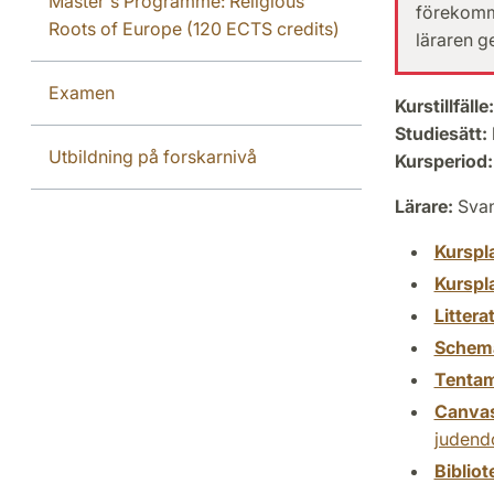
Master's Programme: Religious
förekomma
Roots of Europe (120 ECTS credits)
läraren g
Examen
Kurstillfälle:
Studiesätt:
Utbildning på forskarnivå
Kursperiod:
Lärare:
Svan
Kurspl
Kurspl
Littera
Schem
Tenta
Canva
juden
Biblio