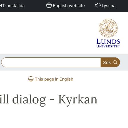
HT-anställda
English website
Lyssna
Sök
This page in English
ill dialog - Kyrkan