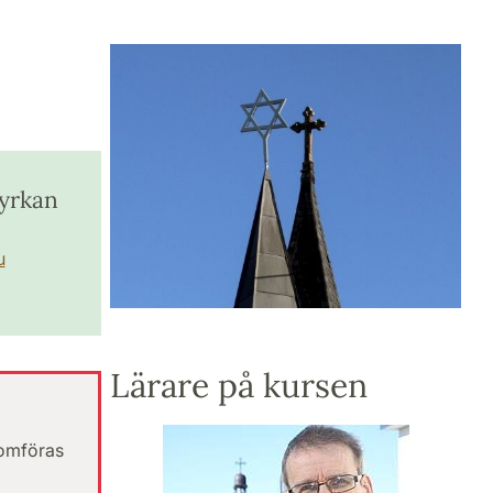
Kyrkan
u
Lärare på kursen
nomföras