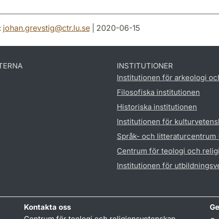
:
johan.grevstig
@
ctr.lu
.
se
| 2020-06-15
TERNA
INSTITUTIONER
Institutionen för arkeologi oc
Filosofiska institutionen
Historiska institutionen
Institutionen för kulturveten
Språk- och litteraturcentrum
Centrum för teologi och reli
Institutionen för utbildnings
Kontakta oss
Ge
Centrum för teologi och religionsvetenskap