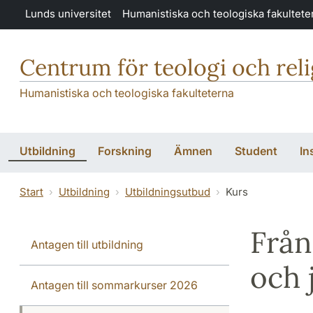
Hoppa till huvudinnehåll
Lunds universitet
Humanistiska och teologiska fakultete
Centrum för teologi och rel
Humanistiska och teologiska fakulteterna
Utbildning
Forskning
Ämnen
Student
In
Start
Utbildning
Utbildningsutbud
Kurs
Från
Antagen till utbildning
och
Antagen till sommarkurser 2026