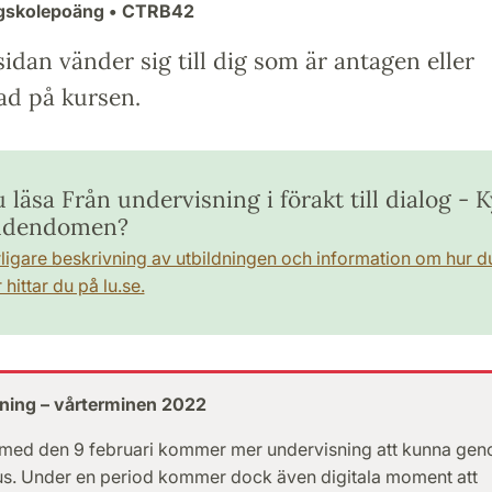
ögskolepoäng
• CTRB42
idan vänder sig till dig som är antagen eller
ad på kursen.
u läsa Från undervisning i förakt till dialog - 
udendomen?
rligare beskrivning av utbildningen och information om hur d
hittar du på lu.se.
ning – vårterminen 2022
 med den 9 februari kommer mer undervisning att kunna ge
s. Under en period kommer dock även digitala moment att