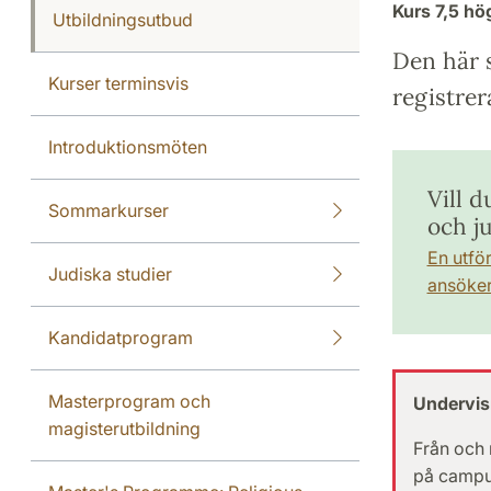
Kurs
7,5 h
Utbildningsutbud
Den här s
Kurser terminsvis
registrer
Introduktionsmöten
Vill d
Sommarkurser
och j
En utfö
Judiska studier
ansöker 
Kandidatprogram
Masterprogram och
Undervis
magisterutbildning
Från och
på campu