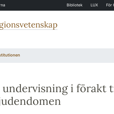
rna
Bibliotek
LUX
För 
igionsvetenskap
stitutionen
 undervisning i förakt t
 judendomen