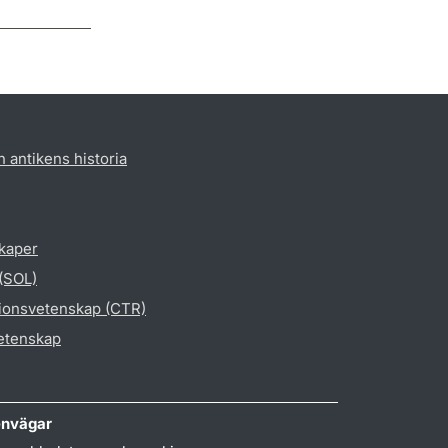
h antikens historia
skaper
 (SOL)
gionsvetenskap (CTR)
vetenskap
nvägar