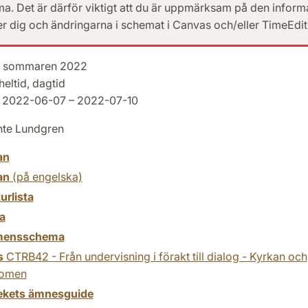
. Det är därför viktigt att du är uppmärksam på den inform
er dig och ändringarna i schemat i Canvas och/eller TimeEdit
sommaren 2022
heltid, dagtid
2022-06-07 – 2022-07-10
te Lundgren
an
an
(på engelska)
turlista
a
mensschema
s
CTRB42 - Från undervisning i förakt till dialog - Kyrkan och
domen
tekets ämnesguide