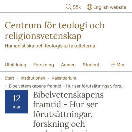
Hoppa till huvudinnehåll
Sök
English website
Centrum för teologi och
religionsvetenskap
Humanistiska och teologiska fakulteterna
Utbildning
Forskning
Ämnen
Student
Mer
Institutionen
Start
Institutionen
Kalendarium
Bibelvetenskapens framtid - Hur ser förutsättningar, forskning och undervisning i akademisk exegetik ut om 20 år?
Bibelvetenskapens
12
framtid - Hur ser
mar
förutsättningar,
forskning och