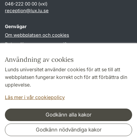
046-222 00 00 (vxl)
reception
@
lux.lu
.
se
Genvägar
Om webbplatsen och cookies
Behandling av personuppgifter
Tillgänglighetsredogörelse
Användning av cookies
TYPO3-login
Lunds universitet använder cookies för att se till att
webbplatsen fungerar korrekt och för att förbättra din
Följ oss i sociala medier
upplevelse.
Facebook
Läs mer i vår cookiepolicy
Godkänn alla kakor
Samarbeten och nätverk
Godkänn nödvändiga kakor