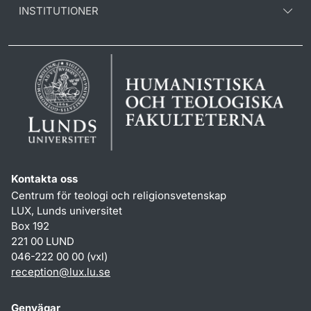
INSTITUTIONER
Kontakta oss
Centrum för teologi och religionsvetenskap
LUX, Lunds universitet
Box 192
221 00 LUND
046-222 00 00 (vxl)
reception
@
lux.lu
.
se
Genvägar