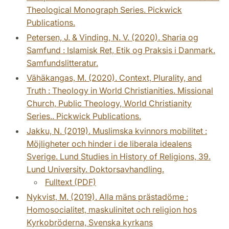
Theological Monograph Series. Pickwick
Publications.
Petersen, J. & Vinding, N. V. (2020). Sharia og
Samfund : Islamisk Ret, Etik og Praksis i Danmark.
Samfundslitteratur.
Vähäkangas, M. (2020). Context, Plurality, and
Truth : Theology in World Christianities. Missional
Church, Public Theology, World Christianity
Series.. Pickwick Publications.
Jakku, N. (2019). Muslimska kvinnors mobilitet :
Möjligheter och hinder i de liberala idealens
Sverige. Lund Studies in History of Religions, 39.
Lund University. Doktorsavhandling.
Fulltext (PDF)
Nykvist, M. (2019). Alla mäns prästadöme :
Homosocialitet, maskulinitet och religion hos
Kyrkobröderna, Svenska kyrkans