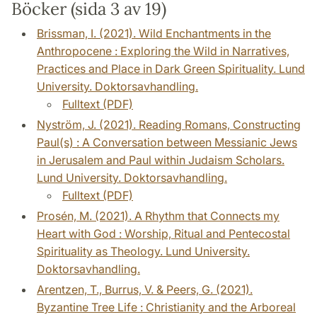
Böcker (sida 3 av 19)
Brissman, I. (2021). Wild Enchantments in the
Anthropocene : Exploring the Wild in Narratives,
Practices and Place in Dark Green Spirituality. Lund
University. Doktorsavhandling.
Fulltext (PDF)
Nyström, J. (2021). Reading Romans, Constructing
Paul(s) : A Conversation between Messianic Jews
in Jerusalem and Paul within Judaism Scholars.
Lund University. Doktorsavhandling.
Fulltext (PDF)
Prosén, M. (2021). A Rhythm that Connects my
Heart with God : Worship, Ritual and Pentecostal
Spirituality as Theology. Lund University.
Doktorsavhandling.
Arentzen, T., Burrus, V. & Peers, G. (2021).
Byzantine Tree Life : Christianity and the Arboreal