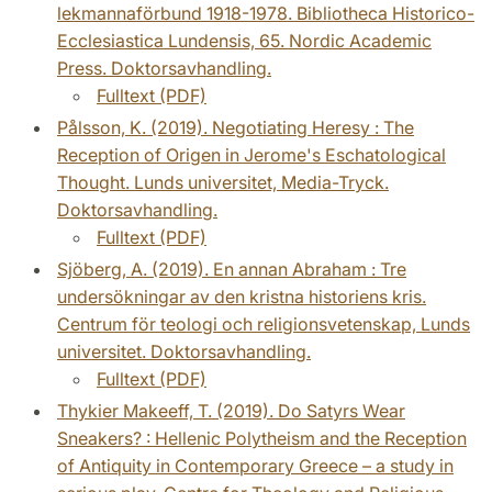
lekmannaförbund 1918-1978. Bibliotheca Historico-
Ecclesiastica Lundensis, 65. Nordic Academic
Press. Doktorsavhandling.
Fulltext (PDF)
Pålsson, K. (2019). Negotiating Heresy : The
Reception of Origen in Jerome's Eschatological
Thought. Lunds universitet, Media-Tryck.
Doktorsavhandling.
Fulltext (PDF)
Sjöberg, A. (2019). En annan Abraham : Tre
undersökningar av den kristna historiens kris.
Centrum för teologi och religionsvetenskap, Lunds
universitet. Doktorsavhandling.
Fulltext (PDF)
Thykier Makeeff, T. (2019). Do Satyrs Wear
Sneakers? : Hellenic Polytheism and the Reception
of Antiquity in Contemporary Greece – a study in