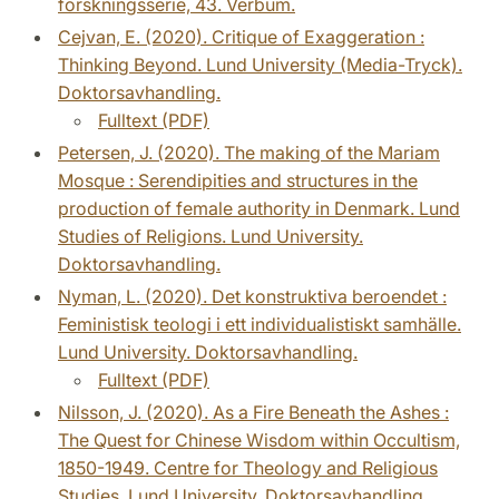
forskningsserie, 43. Verbum.
Cejvan, E. (2020). Critique of Exaggeration :
Thinking Beyond. Lund University (Media-Tryck).
Doktorsavhandling.
Fulltext (PDF)
Petersen, J. (2020). The making of the Mariam
Mosque : Serendipities and structures in the
production of female authority in Denmark. Lund
Studies of Religions. Lund University.
Doktorsavhandling.
Nyman, L. (2020). Det konstruktiva beroendet :
Feministisk teologi i ett individualistiskt samhälle.
Lund University. Doktorsavhandling.
Fulltext (PDF)
Nilsson, J. (2020). As a Fire Beneath the Ashes :
The Quest for Chinese Wisdom within Occultism,
1850-1949. Centre for Theology and Religious
Studies, Lund University. Doktorsavhandling.