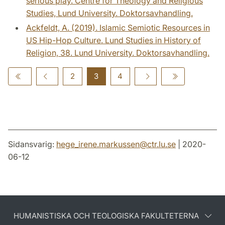
serious play. Centre for Theology and Religious
Studies, Lund University. Doktorsavhandling.
Ackfeldt, A. (2019). Islamic Semiotic Resources in
US Hip-Hop Culture. Lund Studies in History of
Religion, 38. Lund University. Doktorsavhandling.
2
3
4
Sidansvarig:
hege_irene.markussen
@
ctr.lu
.
se
| 2020-
06-12
HUMANISTISKA OCH TEOLOGISKA FAKULTETERNA