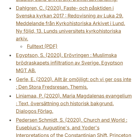
Dahlgren, C. (2020). Faste- och påsktiden i
Svenska kyrkan 2017 : Redovisning av Luka 29.
Meddelande från Kyrkohistoriska Arkivet i Lund.
Ny följd, 13. Lunds universitets kyrkohistoriska
arkiv.
Fulltext (PDF)
Egyptson, S. (2020). Erövringen : Muslimska
brödraskapets infiltration av Sverige. Egyptson
MGT AB.
Gerle, E. (2020). Allt är omöjligt: och vi ger oss inte
: Den Stora Fredsresan. Themis.
Linjamaa, P. (2020). Maria Magdalenas evangelium
: Text, översättning och historisk bakgrund.
Dialogos Förlag.
Pedersen Schmidt, S. (2020). Church and World :
Eusebius's, Augustine's, and Yoder's
Interpretations of the Constantinian Shift. Princeton