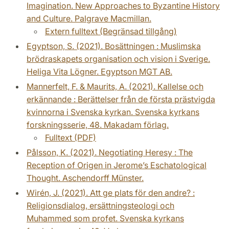
Imagination. New Approaches to Byzantine History
and Culture. Palgrave Macmillan.
Extern fulltext (Begränsad tillgång)
Egyptson, S. (2021). Bosättningen : Muslimska
brödraskapets organisation och vision i Sverige.
Heliga Vita Lögner. Egyptson MGT AB.
Mannerfelt, F. & Maurits, A. (2021). Kallelse och
erkännande : Berättelser från de första prästvigda
kvinnorna i Svenska kyrkan. Svenska kyrkans
forskningsserie, 48. Makadam förlag.
Fulltext (PDF)
Pålsson, K. (2021). Negotiating Heresy : The
Reception of Origen in Jerome’s Eschatological
Thought. Aschendorff Münster.
Wirén, J. (2021). Att ge plats för den andre? :
Religionsdialog, ersättningsteologi och
Muhammed som profet. Svenska kyrkans