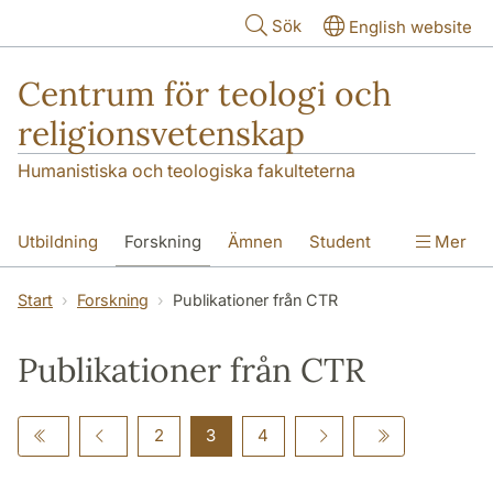
Hoppa till huvudinnehåll
Sök
English website
Centrum för teologi och
religionsvetenskap
Humanistiska och teologiska fakulteterna
Utbildning
Forskning
Ämnen
Student
Mer
Institutionen
Start
Forskning
Publikationer från CTR
Publikationer från CTR
2
3
4