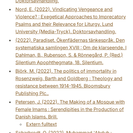
Doktorsavhandling.
Nord, E. (2022). Vindicating Vengeance and
Violence? : Exegetical Approaches to Imprecatory
Psalms and their Relevance for Liturgy. Lund
University (Media-Tryck). Doktorsavhandling.
(2022). Paradiset. Ökenfädernas tänkespråk. Den
systematiska samlingen XVIII : Om de klarseende. I
Dahlman, B., Rubenson, S. & Rönnegård, P. (Red.)
Silentium Apophthegmata, 18. Silentium.
Björk, M. (2022). The politics of immortality in
Rosenzweig, Barth and Goldberg : Theology and
resistance between 1914-1945. Bloomsbury
Publishing Plc..
Petersen, J. (2022). The Making of a Mosque with
Female Imams : Serendipities in the Production of
Danish Islams. Brill.
Extern fulltext
Scharbrodt, O. (2022). Muhammad 'Abduh :