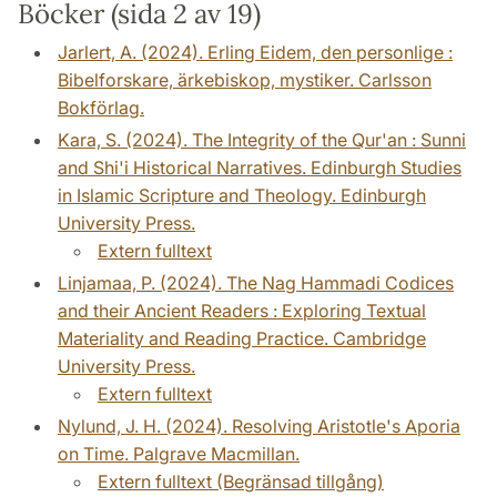
Böcker (sida 2 av 19)
Jarlert, A. (2024). Erling Eidem, den personlige :
Bibelforskare, ärkebiskop, mystiker. Carlsson
Bokförlag.
Kara, S. (2024). The Integrity of the Qur'an : Sunni
and Shi'i Historical Narratives. Edinburgh Studies
in Islamic Scripture and Theology. Edinburgh
University Press.
Extern fulltext
Linjamaa, P. (2024). The Nag Hammadi Codices
and their Ancient Readers : Exploring Textual
Materiality and Reading Practice. Cambridge
University Press.
Extern fulltext
Nylund, J. H. (2024). Resolving Aristotle's Aporia
on Time. Palgrave Macmillan.
Extern fulltext (Begränsad tillgång)