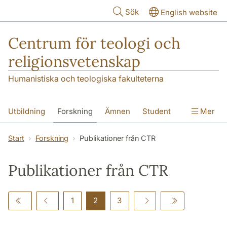
Hoppa till huvudinnehåll
Sök
English website
Centrum för teologi och
religionsvetenskap
Humanistiska och teologiska fakulteterna
Utbildning
Forskning
Ämnen
Student
Mer
Institutionen
Start
Forskning
Publikationer från CTR
Publikationer från CTR
1
2
3