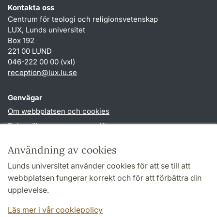
Kontakta oss
Centrum för teologi och religionsvetenskap
LUX, Lunds universitet
Box 192
221 00 LUND
046-222 00 00 (vxl)
reception
@
lux.lu
.
se
Genvägar
Om webbplatsen och cookies
Behandling av personuppgifter
Tillgänglighetsredogörelse
Användning av cookies
TYPO3-login
Lunds universitet använder cookies för att se till att
webbplatsen fungerar korrekt och för att förbättra din
Följ oss i sociala medier
upplevelse.
Facebook
Läs mer i vår cookiepolicy