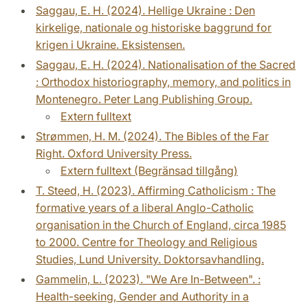
Saggau, E. H. (2024). Hellige Ukraine : Den
kirkelige, nationale og historiske baggrund for
krigen i Ukraine. Eksistensen.
Saggau, E. H. (2024). Nationalisation of the Sacred
: Orthodox historiography, memory, and politics in
Montenegro. Peter Lang Publishing Group.
Extern fulltext
Strømmen, H. M. (2024). The Bibles of the Far
Right. Oxford University Press.
Extern fulltext (Begränsad tillgång)
T. Steed, H. (2023). Affirming Catholicism : The
formative years of a liberal Anglo-Catholic
organisation in the Church of England, circa 1985
to 2000. Centre for Theology and Religious
Studies, Lund University. Doktorsavhandling.
Gammelin, L. (2023). "We Are In-Between". :
Health-seeking, Gender and Authority in a