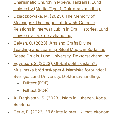
Charismatic Church in Mbeya, Tanzania. Lund
University (Media-Tryck). Doktorsavhandling.
Dziaczkowska, M. (2023). The Memory of
Meanings : The Images of Jewish-Catholic
Relations in Interwar Lublin in Oral Histories. Lund
University. Doktorsavhandling.
Cejvan, O. (2023). Arts and Crafts Divine :
Teaching and Learning Ritual Magic in Sodalitas
Rosae Crucis. Lund University. Doktorsavhandling.
Egyptson, S. (2023). Global politisk islam? :
Muslimska brödraskapet & Islamiska förbundet i
Sverige. Lund University. Doktorsavhandling.
Fulltext (PDF)
Fulltext (PDF)
Al-Daghistani, S. (2023). Islam in ljubezen. Koda.
Beletrina.
Gerle, E. (2023). Vi är inte idioter : Klimat, ekonomi,