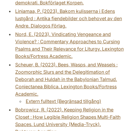
demokrati. Bokförlaget Korpen.
Linjamaa, P. (2023). Bakom kulisserna i Edens
lustgård : Antika fiendebilder och behovet av den
Andre. Dialogos Förlag.
Nord, E. (2023). Vindicating Vengeance and
Violence? : Commentary Approaches to Cursing
Psalms and Their Relevance for Liturgy. Lexington
Books/Fortress Academic.
Scheuer, B. (2023). Bees, Wasps, and Weasels :
Zoomorphic Slurs and the Delegitimation of
Deborah and Huldah in the Babylonian Talmud.
Coniectanea Biblica. Lexington Books/Fortress
Academic.
Extern fulltext (Begränsad tillgång)
Bobrowicz, R. (2022). Keeping Religion in the
Closet : How Legible Religion Shapes Multi-Faith
Spaces. Lund University (Media-Tryck).