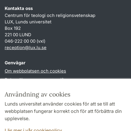
Kontakta oss
Centrum för teologi och religionsvetenskap
LUX, Lunds universitet
Box 192
221 00 LUND
046-222 00 00 (vxl)
reception
@
lux.lu
.
se
Genvägar
Om webbplatsen och cookies
Behandling av personuppgifter
Tillgänglighetsredogörelse
Användning av cookies
TYPO3-login
Lunds universitet använder cookies för att se till att
webbplatsen fungerar korrekt och för att förbättra din
Följ oss i sociala medier
upplevelse.
Facebook
Läs mer i vår cookiepolicy