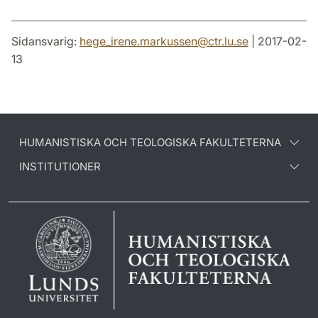
Sidansvarig:
hege_irene.markussen
@
ctr.lu
.
se
| 2017-02-
13
HUMANISTISKA OCH TEOLOGISKA FAKULTETERNA
INSTITUTIONER