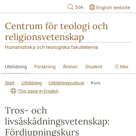
Hoppa till huvudinnehåll
Sök
English website
Centrum för teologi och
religionsvetenskap
Humanistiska och teologiska fakulteterna
Utbildning
Forskning
Ämnen
Student
Mer
Institutionen
Start
Utbildning
Utbildningsutbud
Kurs
This page in English
Tros- och
livsåskådningsvetenskap:
Fördjupningskurs