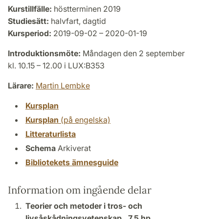
Kurstillfälle:
höstterminen 2019
Studiesätt:
halvfart, dagtid
Kursperiod:
2019-09-02 – 2020-01-19
Introduktionsmöte:
Måndagen den 2 september
kl. 10.15 – 12.00 i LUX:B353
Lärare:
Martin Lembke
Kursplan
Kursplan
(på engelska)
Litteraturlista
Schema
Arkiverat
Bibliotekets ämnesguide
Information om ingående delar
Teorier och metoder i tros- och
livsåskådningsvetenskap ,
7,5 hp