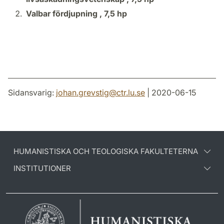
Valbar fördjupning ,
7,5 hp
Sidansvarig:
johan.grevstig
@
ctr.lu
.
se
| 2020-06-15
HUMANISTISKA OCH TEOLOGISKA FAKULTETERNA
INSTITUTIONER