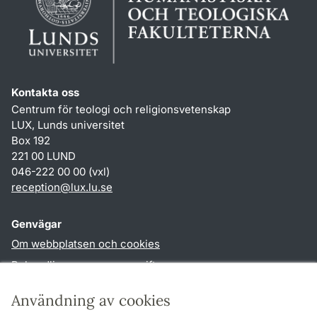
Kontakta oss
Centrum för teologi och religionsvetenskap
LUX, Lunds universitet
Box 192
221 00 LUND
046-222 00 00 (vxl)
reception
@
lux.lu
.
se
Genvägar
Om webbplatsen och cookies
Behandling av personuppgifter
Tillgänglighetsredogörelse
Användning av cookies
TYPO3-login