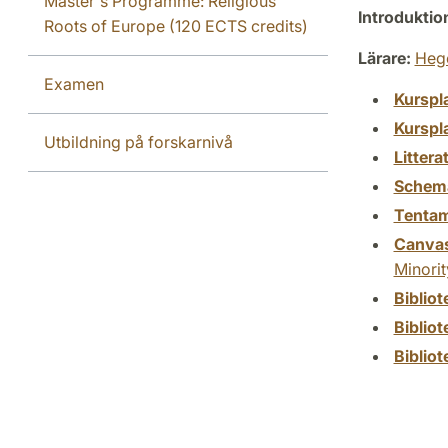
Master's Programme: Religious
Introdukti
Roots of Europe (120 ECTS credits)
Lärare:
Hege
Examen
Kurspl
Kurspl
Utbildning på forskarnivå
Littera
Schem
Tenta
Canva
Minorit
Biblio
Biblio
Biblio