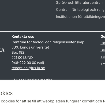
Språk- och litteraturcentrum
Centrum för teologi och reli
Institutionen för utbildnings
Kontakta oss
Ge
Centrum för teologi och religionsvetenskap
Om
LUX, Lunds universitet
Be
Box 192
Ti
221 00 LUND
046-222 00 00 (vxl)
TY
reception
@
lux.lu
.
se
Följ oss i sociala medier
Facebook
okies
cookies för att se till att webbplatsen fungerar korrekt och fö