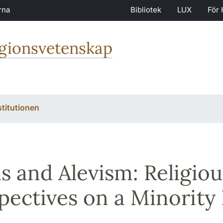
rna
Bibliotek
LUX
För 
igionsvetenskap
stitutionen
is and Alevism: Religiou
pectives on a Minority 