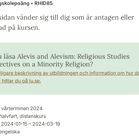
ögskolepoäng
• RHID85
idan vänder sig till dig som är antagen eller
ad på kursen.
u läsa Alevis and Alevism: Religious Studies
ectives on a Minority Religion?
rligare beskrivning av utbildningen och information om hur d
hittar du på lu.se.
vårterminen 2024
halvfart, distanskurs
2024-01-15 – 2024-03-19
engelska