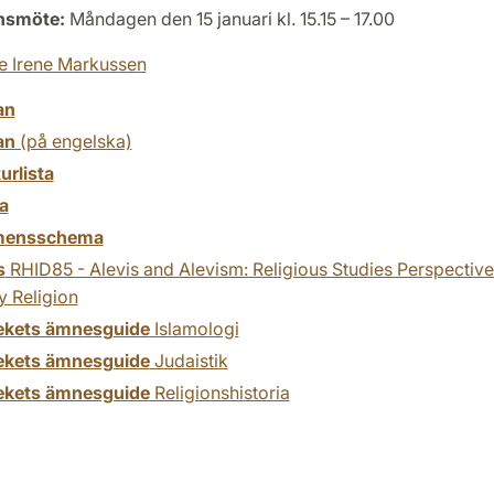
onsmöte:
Måndagen den 15 januari kl. 15.15 – 17.00
 Irene Markussen
an
an
(på engelska)
turlista
a
mensschema
s
RHID85 - Alevis and Alevism: Religious Studies Perspective
y Religion
tekets ämnesguide
Islamologi
tekets ämnesguide
Judaistik
tekets ämnesguide
Religionshistoria