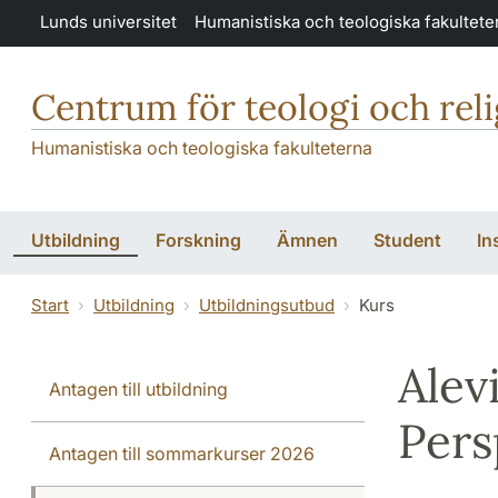
Hoppa till huvudinnehåll
Lunds universitet
Humanistiska och teologiska fakultete
Centrum för teologi och rel
Humanistiska och teologiska fakulteterna
Utbildning
Forskning
Ämnen
Student
In
Start
Utbildning
Utbildningsutbud
Kurs
Alev
Antagen till utbildning
Pers
Antagen till sommarkurser 2026