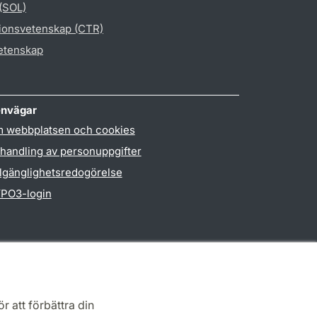
 (SOL)
gionsvetenskap (CTR)
vetenskap
nvägar
 webbplatsen och cookies
handling av personuppgifter
llgänglighetsredogörelse
PO3-login
r att förbättra din