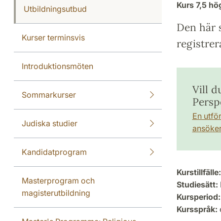
Kurs
7,5 h
Utbildningsutbud
Den här s
Kurser terminsvis
registrer
Introduktionsmöten
Vill d
Sommarkurser
Persp
En utfö
Judiska studier
ansöker 
Kandidatprogram
Kurstillfälle:
Masterprogram och
Studiesätt:
magisterutbildning
Kursperiod:
Kursspråk: