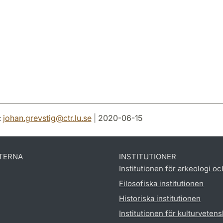
:
johan.grevstig
@
ctr.lu
.
se
| 2020-06-15
TERNA
INSTITUTIONER
Institutionen för arkeologi oc
Filosofiska institutionen
Historiska institutionen
Institutionen för kulturveten