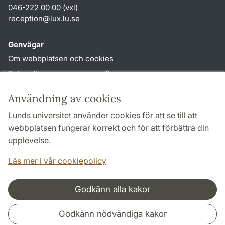
046-222 00 00 (vxl)
reception
@
lux.lu
.
se
Genvägar
Om webbplatsen och cookies
Behandling av personuppgifter
Tillgänglighetsredogörelse
Användning av cookies
TYPO3-login
Lunds universitet använder cookies för att se till att
webbplatsen fungerar korrekt och för att förbättra din
Följ oss i sociala medier
upplevelse.
Facebook
Läs mer i vår cookiepolicy
Godkänn alla kakor
Samarbeten och nätverk
Godkänn nödvändiga kakor