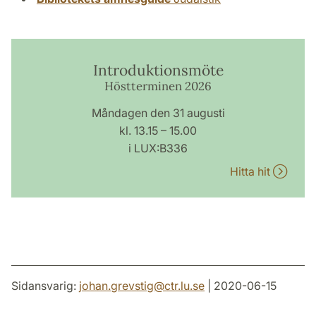
Introduktionsmöte
Höstterminen 2026
Måndagen den 31 augusti
kl. 13.15 – 15.00
i LUX:B336
Hitta hit
Sidansvarig:
johan.grevstig
@
ctr.lu
.
se
| 2020-06-15