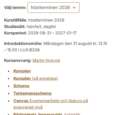
Välj termin:
Kurstillfälle:
höstterminen 2026
Studiesätt:
halvfart, dagtid
Kursperiod:
2026-08-31 – 2027-01-17
Introduktionsmöte:
Måndagen den 31 augusti kl. 13.15
– 15.00 i LUX:B336
Kursansvarig:
Martin Nykvist
Kursplan
Kursplan
(på engelska)
Schema
Tentamensschema
Canvas
Examensarbete och läskurs på
avancerad nivå
Bibliotekets ämnesguide
Judaistik