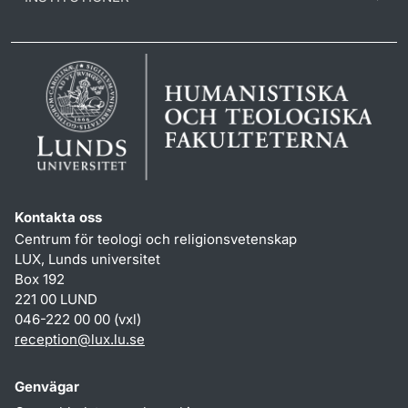
Kontakta oss
Centrum för teologi och religionsvetenskap
LUX, Lunds universitet
Box 192
221 00 LUND
046-222 00 00 (vxl)
reception
@
lux.lu
.
se
Genvägar