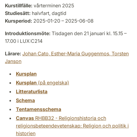
Kurstillfälle:
vårterminen 2025
Studiesätt:
halvfart, dagtid
Kursperiod:
2025-01-20 – 2025-06-08
Introduktionsmöte:
Tisdagen den 21 januari kl. 15.15 –
17.00 i LUX:C214
Lärare:
Johan Cato,
Esther-Maria Guggenmos,
Torsten
Janson
Kursplan
Kursplan
(på engelska)
Litteraturlista
Schema
Tentamensschema
Canvas
RHBB32 - Religionshistoria och
religionsbeteendevetenskap: Religion och politik i
historien