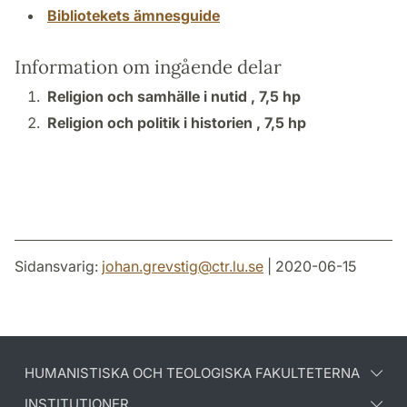
Bibliotekets ämnesguide
Information om ingående delar
Religion och samhälle i nutid ,
7,5 hp
Religion och politik i historien ,
7,5 hp
Sidansvarig:
johan.grevstig
@
ctr.lu
.
se
| 2020-06-15
HUMANISTISKA OCH TEOLOGISKA FAKULTETERNA
INSTITUTIONER