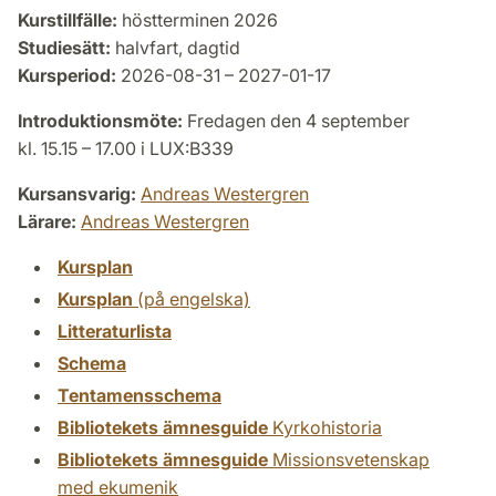
Kurstillfälle:
höstterminen 2026
Studiesätt:
halvfart, dagtid
Kursperiod:
2026-08-31 – 2027-01-17
Introduktionsmöte:
Fredagen den 4 september
kl. 15.15 – 17.00 i LUX:B339
Kursansvarig:
Andreas Westergren
Lärare:
Andreas Westergren
Kursplan
Kursplan
(på engelska)
Litteraturlista
Schema
Tentamensschema
Bibliotekets ämnesguide
Kyrkohistoria
Bibliotekets ämnesguide
Missionsvetenskap
med ekumenik