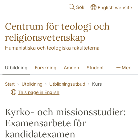
Hoppa till huvudinnehåll
Sök
English website
Centrum för teologi och
religionsvetenskap
Humanistiska och teologiska fakulteterna
Utbildning
Forskning
Ämnen
Student
Mer
Institutionen
Start
Utbildning
Utbildningsutbud
Kurs
This page in English
Kyrko- och missionsstudier:
Examensarbete för
kandidatexamen