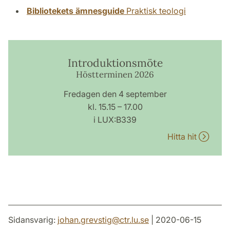
Bibliotekets ämnesguide
Praktisk teologi
Introduktionsmöte
Höstterminen 2026
Fredagen den 4 september
kl. 15.15 – 17.00
i LUX:B339
Hitta hit
Sidansvarig:
johan.grevstig
@
ctr.lu
.
se
| 2020-06-15