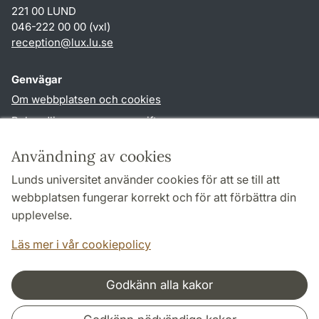
221 00 LUND
046-222 00 00 (vxl)
reception
@
lux.lu
.
se
Genvägar
Om webbplatsen och cookies
Behandling av personuppgifter
Tillgänglighetsredogörelse
Användning av cookies
TYPO3-login
Lunds universitet använder cookies för att se till att
webbplatsen fungerar korrekt och för att förbättra din
Följ oss i sociala medier
upplevelse.
Facebook
Läs mer i vår cookiepolicy
Godkänn alla kakor
Samarbeten och nätverk