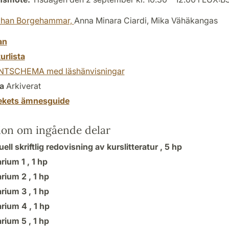
phan Borgehammar,
Anna Minara Ciardi, Mika Vähäkangas
an
turlista
TSCHEMA med läshänvisningar
a
Arkiverat
tekets ämnesguide
ion om ingående delar
uell skriftlig redovisning av kurslitteratur ,
5 hp
rium 1 ,
1 hp
rium 2 ,
1 hp
rium 3 ,
1 hp
rium 4 ,
1 hp
rium 5 ,
1 hp