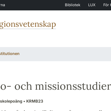
rna
Bibliotek
LUX
För 
igionsvetenskap
stitutionen
o- och missionsstudier
gskolepoäng
• KRMB23