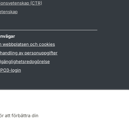
gionsvetenskap (CTR)
vetenskap
nvägar
 webbplatsen och cookies
handling av personuppgifter
llgänglighetsredogörelse
PO3-login
r att förbättra din