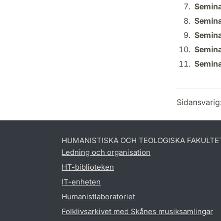
Semina
Semina
Semina
Semina
Semina
Sidansvarig
HUMANISTISKA OCH TEOLOGISKA FAKULTE
Ledning och organisation
HT-biblioteken
IT-enheten
Humanistlaboratoriet
Folklivsarkivet med Skånes musiksamlingar