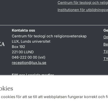
Centrum för teologi och reli
Institutionen för utbildnings
Kontakta oss
Ge
Centrum för teologi och religionsvetenskap
Om
LUX, Lunds universitet
Be
Box 192
Ti
221 00 LUND
046-222 00 00 (vxl)
TY
reception
@
lux.lu
.
se
Följ oss i sociala medier
Facebook
okies
cookies för att se till att webbplatsen fungerar korrekt och fö