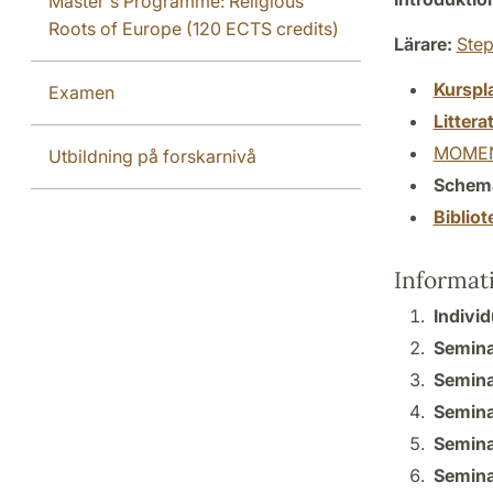
Master's Programme: Religious
Roots of Europe (120 ECTS credits)
Lärare:
Ste
Kurspl
Examen
Littera
MOMEN
Utbildning på forskarnivå
Schem
Biblio
Informat
Individ
Semina
Semina
Semina
Semina
Semina