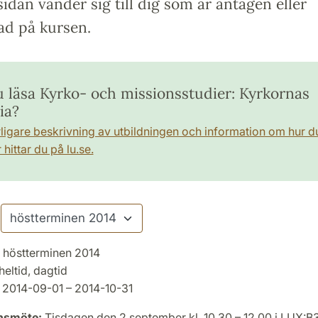
idan vänder sig till dig som är antagen eller
ad på kursen.
du läsa Kyrko- och missionsstudier: Kyrkornas
ia?
rligare beskrivning av utbildningen och information om hur d
hittar du på lu.se.
höstterminen 2014
heltid, dagtid
2014-09-01 – 2014-10-31
onsmöte:
Tisdagen den 2 september kl. 10.30 – 12.00 i LUX:B