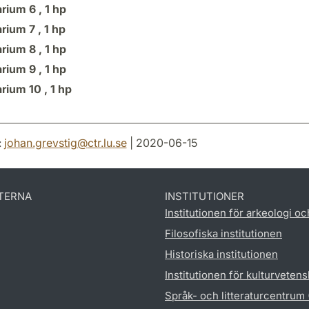
rium 6 ,
1 hp
rium 7 ,
1 hp
rium 8 ,
1 hp
rium 9 ,
1 hp
rium 10 ,
1 hp
:
johan.grevstig
@
ctr.lu
.
se
| 2020-06-15
TERNA
INSTITUTIONER
Institutionen för arkeologi oc
Filosofiska institutionen
Historiska institutionen
Institutionen för kulturveten
Språk- och litteraturcentrum