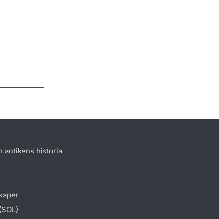
h antikens historia
skaper
 (SOL)