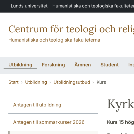
Hoppa till huvudinnehåll
Lunds universitet
Humanistiska och teologiska fakultete
Centrum för teologi och rel
Humanistiska och teologiska fakulteterna
Utbildning
Forskning
Ämnen
Student
In
Start
Utbildning
Utbildningsutbud
Kurs
Kyrk
Antagen till utbildning
Antagen till sommarkurser 2026
Kurs
15 hö