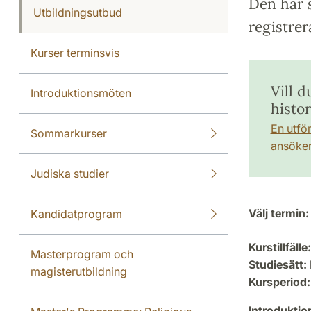
Den här s
Utbildningsutbud
registrer
Kurser terminsvis
Vill 
Introduktionsmöten
histor
En utfö
Sommarkurser
ansöker 
Judiska studier
Välj termin:
Kandidatprogram
Kurstillfälle:
Masterprogram och
Studiesätt:
magisterutbildning
Kursperiod:
Introdukti