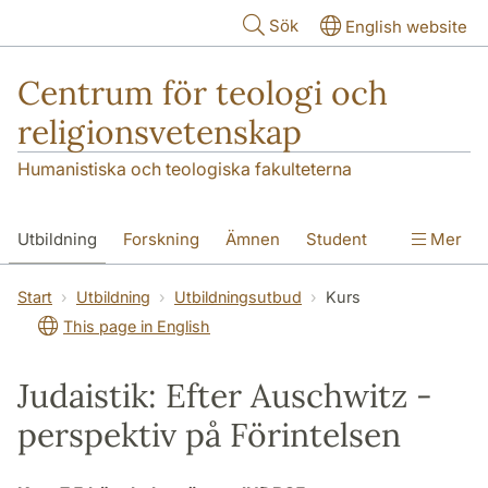
Hoppa till huvudinnehåll
Sök
English website
Centrum för teologi och
religionsvetenskap
Humanistiska och teologiska fakulteterna
Utbildning
Forskning
Ämnen
Student
Mer
Institutionen
Start
Utbildning
Utbildningsutbud
Kurs
This page in English
Judaistik: Efter Auschwitz -
perspektiv på Förintelsen