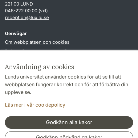
221 00 LUND
046-222 00 00 (vxl)
reception
@
lux.lu
.
se
Genvägar
Om webbplatsen och cookies
Behandling av personuppgifter
Tillgänglighetsredogörelse
Användning av cookies
TYPO3-login
Lunds universitet använder cookies för att se till att
webbplatsen fungerar korrekt och för att förbättra din
Följ oss i sociala medier
upplevelse.
Facebook
Läs mer i vår cookiepolicy
Godkänn alla kakor
Samarbeten och nätverk
Godkänn nödvändiga kakor