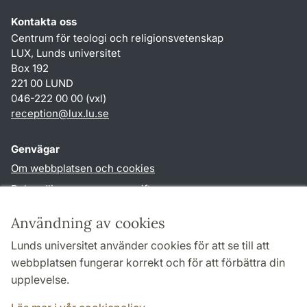
Kontakta oss
Centrum för teologi och religionsvetenskap
LUX, Lunds universitet
Box 192
221 00 LUND
046-222 00 00 (vxl)
reception
@
lux.lu
.
se
Genvägar
Om webbplatsen och cookies
Behandling av personuppgifter
Tillgänglighetsredogörelse
Användning av cookies
TYPO3-login
Lunds universitet använder cookies för att se till att
webbplatsen fungerar korrekt och för att förbättra din
Följ oss i sociala medier
upplevelse.
Facebook