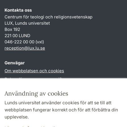
Kontakta oss
Centrum för teologi och religionsvetenskap
LUX, Lunds universitet
Box 192
221 00 LUND
046-222 00 00 (vxl)
reception
@
lux.lu
.
se
Genvägar
Om webbplatsen och cookies
Behandling av personuppgifter
Tillgänglighetsredogörelse
Användning av cookies
TYPO3-login
Lunds universitet använder cookies för att se till att
webbplatsen fungerar korrekt och för att förbättra din
Följ oss i sociala medier
upplevelse.
Facebook