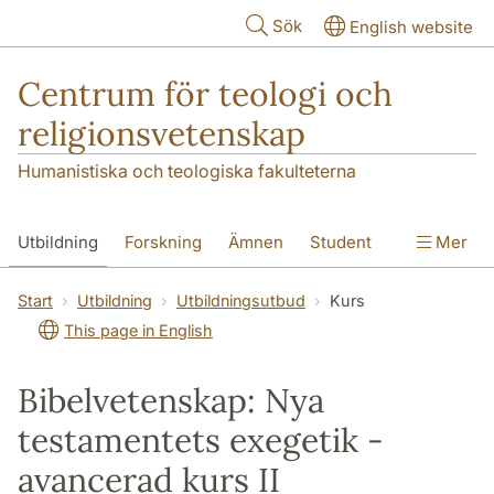
Hoppa till huvudinnehåll
Sök
English website
Centrum för teologi och
religionsvetenskap
Humanistiska och teologiska fakulteterna
Utbildning
Forskning
Ämnen
Student
Mer
Institutionen
Start
Utbildning
Utbildningsutbud
Kurs
This page in English
Bibelvetenskap: Nya
testamentets exegetik -
avancerad kurs II