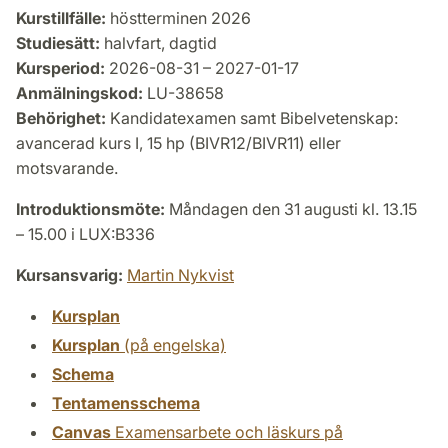
Kurstillfälle:
höstterminen 2026
Studiesätt:
halvfart, dagtid
Kursperiod:
2026-08-31 – 2027-01-17
Anmälningskod:
LU-38658
Behörighet:
Kandidatexamen samt Bibelvetenskap:
avancerad kurs I, 15 hp (BIVR12/BIVR11) eller
motsvarande.
Introduktionsmöte:
Måndagen den 31 augusti kl. 13.15
– 15.00 i LUX:B336
Kursansvarig:
Martin Nykvist
Kursplan
Kursplan
(på engelska)
Schema
Tentamensschema
Canvas
Examensarbete och läskurs på