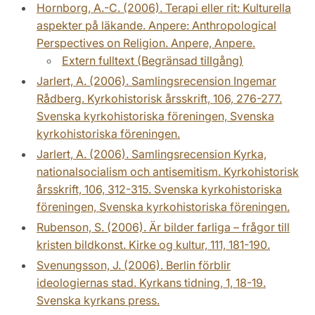
Hornborg, A.-C. (2006). Terapi eller rit: Kulturella
aspekter på läkande. Anpere: Anthropological
Perspectives on Religion. Anpere, Anpere.
Extern fulltext (Begränsad tillgång)
Jarlert, A. (2006). Samlingsrecension Ingemar
Rådberg. Kyrkohistorisk årsskrift, 106, 276-277.
Svenska kyrkohistoriska föreningen, Svenska
kyrkohistoriska föreningen.
Jarlert, A. (2006). Samlingsrecension Kyrka,
nationalsocialism och antisemitism. Kyrkohistorisk
årsskrift, 106, 312-315. Svenska kyrkohistoriska
föreningen, Svenska kyrkohistoriska föreningen.
Rubenson, S. (2006). Är bilder farliga – frågor till
kristen bildkonst. Kirke og kultur, 111, 181-190.
Svenungsson, J. (2006). Berlin förblir
ideologiernas stad. Kyrkans tidning, 1, 18-19.
Svenska kyrkans press.