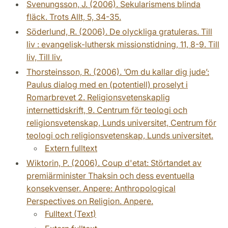
Svenungsson, J. (2006). Sekularismens blinda
fläck. Trots Allt, 5, 34-35.
Söderlund, R. (2006). De olyckliga gratuleras. Till
liv : evangelisk-luthersk missionstidning, 11, 8-9. Till
liv, Till liv.
Thorsteinsson, R. (2006). ’Om du kallar dig jude’:
Paulus dialog med en (potentiell) proselyt i
Romarbrevet 2. Religionsvetenskaplig
internettidskrift, 9. Centrum för teologi och
religionsvetenskap, Lunds universitet, Centrum för
teologi och religionsvetenskap, Lunds universitet.
Extern fulltext
Wiktorin, P. (2006). Coup d'etat: Störtandet av
premiärminister Thaksin och dess eventuella
konsekvenser. Anpere: Anthropological
Perspectives on Religion. Anpere.
Fulltext (Text)