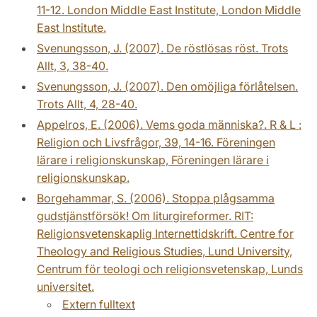
11-12. London Middle East Institute, London Middle
East Institute.
Svenungsson, J. (2007). De röstlösas röst. Trots
Allt, 3, 38-40.
Svenungsson, J. (2007). Den omöjliga förlåtelsen.
Trots Allt, 4, 28-40.
Appelros, E. (2006). Vems goda människa?. R & L :
Religion och Livsfrågor, 39, 14-16. Föreningen
lärare i religionskunskap, Föreningen lärare i
religionskunskap.
Borgehammar, S. (2006). Stoppa plågsamma
gudstjänstförsök! Om liturgireformer. RIT:
Religionsvetenskaplig Internettidskrift. Centre for
Theology and Religious Studies, Lund University,
Centrum för teologi och religionsvetenskap, Lunds
universitet.
Extern fulltext