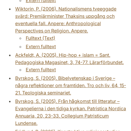
Extern fulltext
Wiktorin, P. (2006). Nationalismens tveeggade
svärd: Premiärminister Thaksins uppgång och
eventuella fall. Anpere: Anthropological
Perspectives on Religion. Anpere.
Fulltext (Text)
Extern fulltext
Ackfeldt, A. (2005). Hip-hop + islam = Sant.
Pedagogiska Magasinet, 3, 74-77. Lärarförbundet.
Extern fulltext
Byrskog, S. (2005). Bibelvetenskap i Sverige –
några reflektioner om framtiden. Tro och liv, 64, 15-
21. Teologiska seminariet.
Byrskog, S. (2005). Från hågkomst till litteratur –
Evangelierna i den tidiga kyrkan. Patristica Nordica
Annuaria, 20, 23-33. Collegium Patristicum
Lundense.