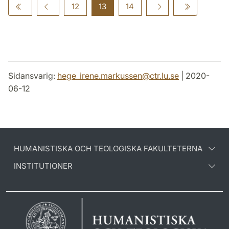
12
13
14
Sidansvarig:
hege_irene.markussen
@
ctr.lu
.
se
| 2020-
06-12
HUMANISTISKA OCH TEOLOGISKA FAKULTETERNA
INSTITUTIONER