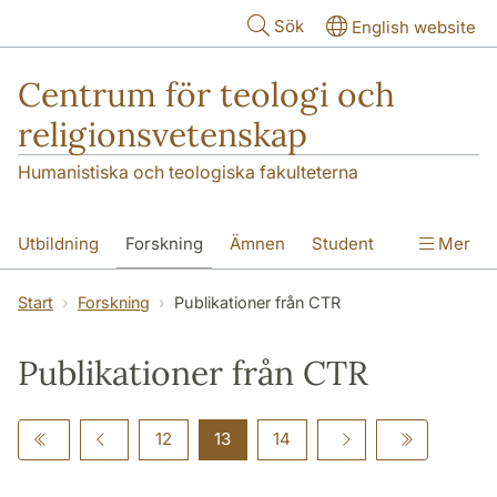
Hoppa till huvudinnehåll
Sök
English website
Centrum för teologi och
religionsvetenskap
Humanistiska och teologiska fakulteterna
Utbildning
Forskning
Ämnen
Student
Mer
Institutionen
Start
Forskning
Publikationer från CTR
Publikationer från CTR
12
13
14