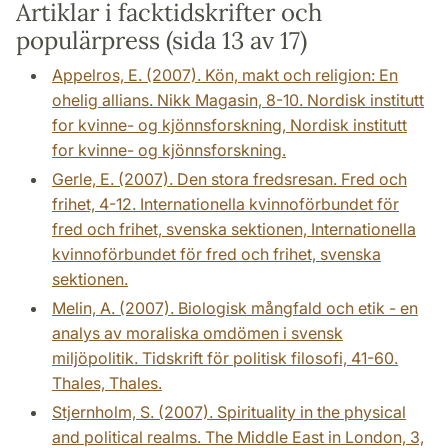
Artiklar i facktidskrifter och
populärpress (sida 13 av 17)
Appelros, E. (2007). Kön, makt och religion: En
ohelig allians. Nikk Magasin, 8-10. Nordisk institutt
for kvinne- og kjönnsforskning, Nordisk institutt
for kvinne- og kjönnsforskning.
Gerle, E. (2007). Den stora fredsresan. Fred och
frihet, 4-12. Internationella kvinnoförbundet för
fred och frihet, svenska sektionen, Internationella
kvinnoförbundet för fred och frihet, svenska
sektionen.
Melin, A. (2007). Biologisk mångfald och etik - en
analys av moraliska omdömen i svensk
miljöpolitik. Tidskrift för politisk filosofi, 41-60.
Thales, Thales.
Stjernholm, S. (2007). Spirituality in the physical
and political realms. The Middle East in London, 3,