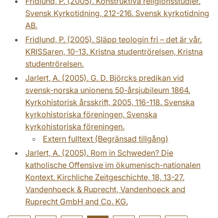
Fridlund, P. (2005). Konstruktiva religionsstudier.
Svensk Kyrkotidning, 212-216. Svensk kyrkotidning
AB.
Fridlund, P. (2005). Släpp teologin fri – det är vår.
KRISSaren, 10-13. Kristna studentrörelsen, Kristna
studentrörelsen.
Jarlert, A. (2005). G. D. Björcks predikan vid
svensk-norska unionens 50-årsjubileum 1864.
Kyrkohistorisk årsskrift, 2005, 116-118. Svenska
kyrkohistoriska föreningen, Svenska
kyrkohistoriska föreningen.
Extern fulltext (Begränsad tillgång)
Jarlert, A. (2005). Rom in Schweden? Die
katholische Offensive im ökumenisch-nationalen
Kontext. Kirchliche Zeitgeschichte, 18, 13-27.
Vandenhoeck & Ruprecht, Vandenhoeck and
Ruprecht GmbH and Co. KG.