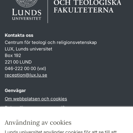
Kontakta oss
Centrum för teologi och religionsvetenskap
LUX, Lunds universitet
Box 192
221 00 LUND
046-222 00 00 (vxl)
reception
@
lux.lu
.
se
Genvägar
Om webbplatsen och cookies
Behandling av personuppgifter
Tillgänglighetsredogörelse
Användning av cookies
TYPO3-login
Lunds universitet använder cookies för att se till att