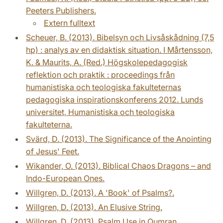
Peeters Publishers.
Extern fulltext
Scheuer, B. (2013). Bibelsyn och Livsåskådning (7,5
hp) : analys av en didaktisk situation. I Mårtensson,
K. & Maurits, A. (Red.) Högskolepedagogisk
reflektion och praktik : proceedings från
humanistiska och teologiska fakulteternas
pedagogiska inspirationskonferens 2012. Lunds
universitet, Humanistiska och teologiska
fakulteterna.
Svärd, D. (2013). The Significance of the Anointing
of Jesus' Feet.
Wikander, O. (2013). Biblical Chaos Dragons – and
Indo-European Ones.
Willgren, D. (2013). A 'Book' of Psalms?.
Willgren, D. (2013). An Elusive String.
Willgren, D. (2013). Psalm Use in Qumran.