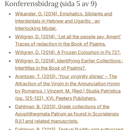
Konferensbidrag (sida 5 av 9)
Wikander, O. (2014). Emphatics, Sibilants and
Interdentals in Hebrew and Ugaritic : an
Interlocking Model.
Willgren, D. (2014). 'Let all the people say, Amen!'
Traces of redaction in the Book of Psalms.
Willgren, D. (2014). A Frozen Colophon in Ps 72?.
Willgren, D. (2014). Identifying Earlier Collections :
Intertitles in the Book of Psalms?.
Arentzen, T. (2013). ‘Your virginity shines' – The
Attraction of the Virgin in the Annunciation Hymn
by Romanos. I Vinzent, M. (Red.) Studia Patristica
(pp. 125-132), XVI. Peeters Publishers.
Dahlman, B. (2013). Greek collections of the
Apophthegmata Patrum as found in Scorialensis
R.II.1 and related manuscripts.
Dahlman, B. (2013). Textual fluidity and authorized