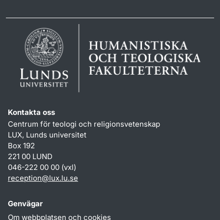
Kontakta oss
Centrum för teologi och religionsvetenskap
LUX, Lunds universitet
Box 192
221 00 LUND
046-222 00 00 (vxl)
reception
@
lux.lu
.
se
Genvägar
Om webbplatsen och cookies