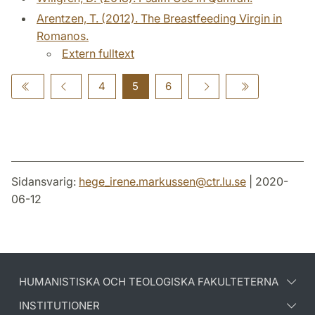
Arentzen, T. (2012). The Breastfeeding Virgin in
Romanos.
Extern fulltext
4
5
6
Sidansvarig:
hege_irene.markussen
@
ctr.lu
.
se
| 2020-
06-12
HUMANISTISKA OCH TEOLOGISKA FAKULTETERNA
INSTITUTIONER