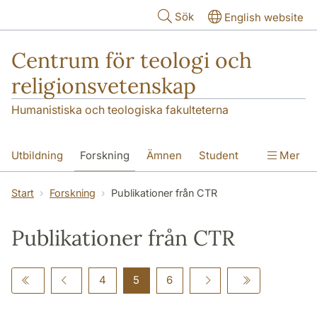
Hoppa till huvudinnehåll
Sök
English website
Centrum för teologi och
religionsvetenskap
Humanistiska och teologiska fakulteterna
Utbildning
Forskning
Ämnen
Student
Mer
Institutionen
Start
Forskning
Publikationer från CTR
Publikationer från CTR
4
5
6