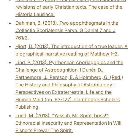
revisions of early Christian texts. The case of the
Historia Lausiaca.
Dahlman, B. (2013). Two apophthegmata in the
Collectio Scorialensis Parva: G Daniel 7 and J
761/2.
Hjort, D. (2013). The introduction of a true leader: A
biographical-narrative reading of Matthew 1–2.
Lind, P. (2013). Pyrrhonean Aporiagogics and the
Challenge of Astrocognition. I Dunér, D.,
Parthemore, J., Persson, E. & Holmberg, G. (Red.)
The History and Philosophy of Astrobiology :
Perspectives on Extraterrestrial Life and the
Human Mind (pp. 93-127). Cambridge Scholars
Publishing.
Lund, M. (2013). "Yassuh, Mr. Spirit, boss!":
Ethnoracial Insecurity and Representation in Will
Eisner’s Prewar The Spirit.