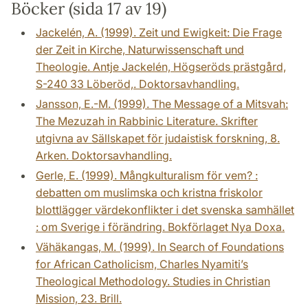
Böcker (sida 17 av 19)
Jackelén, A. (1999). Zeit und Ewigkeit: Die Frage
der Zeit in Kirche, Naturwissenschaft und
Theologie. Antje Jackelén, Högseröds prästgård,
S-240 33 Löberöd,. Doktorsavhandling.
Jansson, E.-M. (1999). The Message of a Mitsvah:
The Mezuzah in Rabbinic Literature. Skrifter
utgivna av Sällskapet för judaistisk forskning, 8.
Arken. Doktorsavhandling.
Gerle, E. (1999). Mångkulturalism för vem? :
debatten om muslimska och kristna friskolor
blottlägger värdekonflikter i det svenska samhället
: om Sverige i förändring. Bokförlaget Nya Doxa.
Vähäkangas, M. (1999). In Search of Foundations
for African Catholicism, Charles Nyamiti’s
Theological Methodology. Studies in Christian
Mission, 23. Brill.