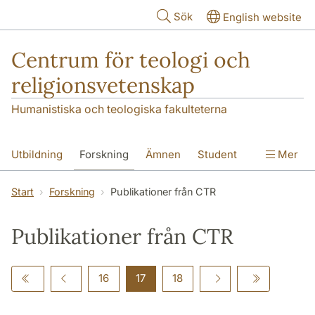
Hoppa till huvudinnehåll
Sök
English website
Centrum för teologi och
religionsvetenskap
Humanistiska och teologiska fakulteterna
Utbildning
Forskning
Ämnen
Student
Mer
Institutionen
Start
Forskning
Publikationer från CTR
Publikationer från CTR
16
17
18