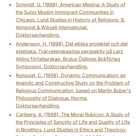
Schmidt, G. (1998). American Medina: A Study of
the Sunni Muslim Immigrant Communities in
Chicago. Lund Studies in Historiy of Religions, 8.
Almqvist & Wiksell International.
Doktorsavhandling.
Andersson, H. (1998). Det etiska projektet och det
estetiska. Tvärvetenskapliga perspektiv på Lars
Ahlins författarskap. Brutus Östlings Bokförlag
Symposion. Doktorsavhandling.
Runquist, C. (1998). Dynamic Communication: an
Analytic and Constructive Study on the Problem of
Religious Communication, based on Martin Buber's
Philosophy of Dialogue. Norma.
Doktorsavhandling.
Carlberg, A. (1998). The Moral Rubicon. A Study of
the Principles of Sanctity of Life and Quality of Life
in Bioethics. Lund Studies in Ethics and Theology,