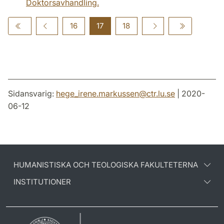
Doktorsavhandling.
16
17
18
Sidansvarig:
hege_irene.markussen
@
ctr.lu
.
se
| 2020-
06-12
HUMANISTISKA OCH TEOLOGISKA FAKULTETERNA
INSTITUTIONER