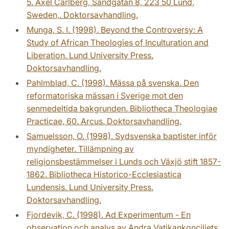
5. Axel Carlberg, Sandgatan 8, 223 50 Lund,
Sweden,. Doktorsavhandling.
Munga, S. I. (1998). Beyond the Controversy: A
Study of African Theologies of Inculturation and
Liberation. Lund University Press.
Doktorsavhandling.
Pahlmblad, C. (1998). Mässa på svenska. Den
reformatoriska mässan i Sverige mot den
senmedeltida bakgrunden. Bibliotheca Theologiae
Practicae, 60. Arcus. Doktorsavhandling.
Samuelsson, O. (1998). Sydsvenska baptister inför
myndigheter. Tillämpning av
religionsbestämmelser i Lunds och Växjö stift 1857-
1862. Bibliotheca Historico-Ecclesiastica
Lundensis. Lund University Press.
Doktorsavhandling.
Fjordevik, C. (1998). Ad Experimentum - En
observation och analys av Andra Vatikankonciliets