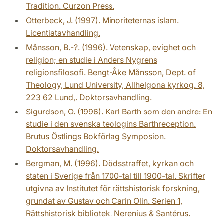
Tradition. Curzon Press.
Otterbeck, J. (1997). Minoriteternas islam.
Licentiatavhandling.
Månsson, B.-?. (1996). Vetenskap, evighet och
religion; en studie i Anders Nygrens
religionsfilosofi. Bengt-Åke Månsson, Dept. of
Theology, Lund University, Allhelgona kyrkog. 8,
223 62 Lund,. Doktorsavhandling.
Sigurdson, O. (1996). Karl Barth som den andre: En
studie i den svenska teologins Barthreception.
Brutus Östlings Bokförlag Symposion.
Doktorsavhandling.
Bergman, M. (1996). Dödsstraffet, kyrkan och
staten i Sverige från 1700-tal till 1900-tal. Skrifter
utgivna av Institutet för rättshistorisk forskning,
grundat av Gustav och Carin Olin. Serien 1,
Rättshistorisk bibliotek. Nerenius & Santérus.