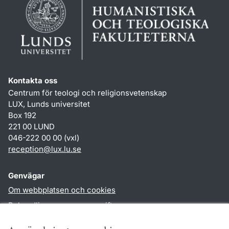
Kontakta oss
Centrum för teologi och religionsvetenskap
LUX, Lunds universitet
Box 192
221 00 LUND
046-222 00 00 (vxl)
reception
@
lux.lu
.
se
Genvägar
Om webbplatsen och cookies
Behandling av personuppgifter
Tillgänglighetsredogörelse