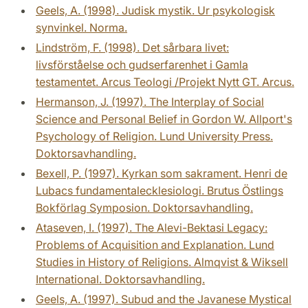
Geels, A. (1998). Judisk mystik. Ur psykologisk
synvinkel. Norma.
Lindström, F. (1998). Det sårbara livet:
livsförståelse och gudserfarenhet i Gamla
testamentet. Arcus Teologi /Projekt Nytt GT. Arcus.
Hermanson, J. (1997). The Interplay of Social
Science and Personal Belief in Gordon W. Allport's
Psychology of Religion. Lund University Press.
Doktorsavhandling.
Bexell, P. (1997). Kyrkan som sakrament. Henri de
Lubacs fundamentalecklesiologi. Brutus Östlings
Bokförlag Symposion. Doktorsavhandling.
Ataseven, I. (1997). The Alevi-Bektasi Legacy:
Problems of Acquisition and Explanation. Lund
Studies in History of Religions. Almqvist & Wiksell
International. Doktorsavhandling.
Geels, A. (1997). Subud and the Javanese Mystical