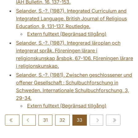
IAH Bulletin, 16, 137-153.
Selander, S.-?. (1987). Integrated Curriculum and
Integrated Language. British Journal of Religious
Education, 9, 131-137. Routledge.
Extern fulltext (Begränsad tillgång)
Selander, S.-?. (1987). Integrerad läroplan och
integrerat språk. Föreningen lärare i
religionskunskap årsbok, 67-106. Föreningen lärare
i religionskunskap.
Selander, S.-?. (1981). Zwischen geschlossener und
offener Gesellschaft : Schulbuchforschung in
Schweden. Internationale Schulbuchforschung, 3,
29-34.
Extern fulltext (Begränsad tillgång)
31
32
33