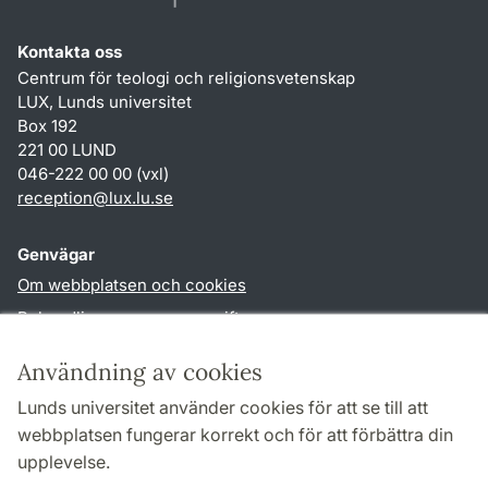
Kontakta oss
Centrum för teologi och religionsvetenskap
LUX, Lunds universitet
Box 192
221 00 LUND
046-222 00 00 (vxl)
reception
@
lux.lu
.
se
Genvägar
Om webbplatsen och cookies
Behandling av personuppgifter
Tillgänglighetsredogörelse
Användning av cookies
TYPO3-login
Lunds universitet använder cookies för att se till att
webbplatsen fungerar korrekt och för att förbättra din
Följ oss i sociala medier
upplevelse.
Facebook