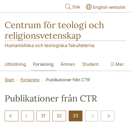
Hoppa till huvudinnehåll
Sök
English website
Centrum för teologi och
religionsvetenskap
Humanistiska och teologiska fakulteterna
Utbildning
Forskning
Ämnen
Student
Mer
Institutionen
Start
Forskning
Publikationer från CTR
Publikationer från CTR
31
32
33