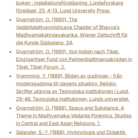
boken : installationsföreläsning. Lundaforskare
föreläser, 25, 4-13. Lund University Press.
Qvarnström, O. (1990). The
Vedāntatattvavinishcaya Chapter of Bhavya’s
Madhyamakahrdayakarika. Wiener Zeitschrift für
die Kunde Südasiens, 34.
Qvarnström, O. (1990). Von Indien nach Tibet.
Einzigartiger Fund von Palmenblattmanuskripten in
Tibet. Tibet-Forum, 2.
Vramming, Y. (1989). Bilden av gudinnan - från
modersgudinna till dagens situation. Religio:
Skrifter utgivna av Teologiska institutionen i Lund,
29-46. Teologiska institutionen, Lunds universitet.
Qvarnström, O. (1988). Space and Substance. A
Theme in Madhyamaka-Vedanta Polemics. Studies
in Central and East Asian Religions, 1.
Selander, S.-?. (1988). Hymnologie und Didaktik.