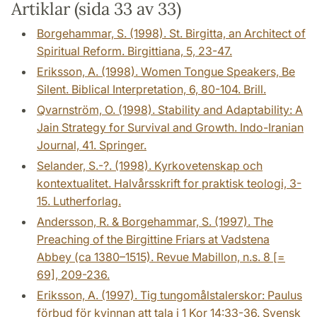
Artiklar (sida 33 av 33)
Borgehammar, S. (1998). St. Birgitta, an Architect of
Spiritual Reform. Birgittiana, 5, 23-47.
Eriksson, A. (1998). Women Tongue Speakers, Be
Silent. Biblical Interpretation, 6, 80-104. Brill.
Qvarnström, O. (1998). Stability and Adaptability: A
Jain Strategy for Survival and Growth. Indo-Iranian
Journal, 41. Springer.
Selander, S.-?. (1998). Kyrkovetenskap och
kontextualitet. Halvårsskrift for praktisk teologi, 3-
15. Lutherforlag.
Andersson, R. & Borgehammar, S. (1997). The
Preaching of the Birgittine Friars at Vadstena
Abbey (ca 1380–1515). Revue Mabillon, n.s. 8 [=
69], 209-236.
Eriksson, A. (1997). Tig tungomålstalerskor: Paulus
förbud för kvinnan att tala i 1 Kor 14:33-36. Svensk