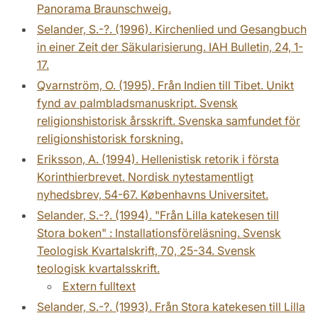
Panorama Braunschweig.
Selander, S.-?. (1996). Kirchenlied und Gesangbuch
in einer Zeit der Säkularisierung. IAH Bulletin, 24, 1-
17.
Qvarnström, O. (1995). Från Indien till Tibet. Unikt
fynd av palmbladsmanuskript. Svensk
religionshistorisk årsskrift. Svenska samfundet för
religionshistorisk forskning.
Eriksson, A. (1994). Hellenistisk retorik i första
Korinthierbrevet. Nordisk nytestamentligt
nyhedsbrev, 54-67. Københavns Universitet.
Selander, S.-?. (1994). "Från Lilla katekesen till
Stora boken" : Installationsföreläsning. Svensk
Teologisk Kvartalskrift, 70, 25-34. Svensk
teologisk kvartalsskrift.
Extern fulltext
Selander, S.-?. (1993). Från Stora katekesen till Lilla