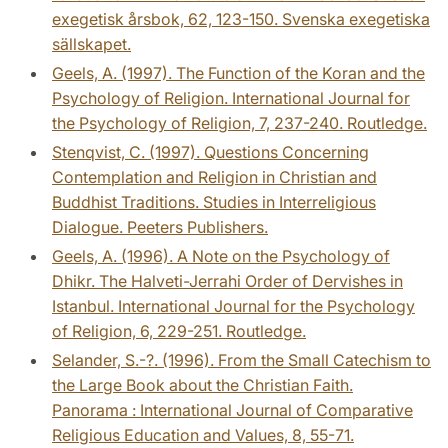
exegetisk årsbok, 62, 123-150. Svenska exegetiska
sällskapet.
Geels, A. (1997). The Function of the Koran and the
Psychology of Religion. International Journal for
the Psychology of Religion, 7, 237-240. Routledge.
Stenqvist, C. (1997). Questions Concerning
Contemplation and Religion in Christian and
Buddhist Traditions. Studies in Interreligious
Dialogue. Peeters Publishers.
Geels, A. (1996). A Note on the Psychology of
Dhikr. The Halveti-Jerrahi Order of Dervishes in
Istanbul. International Journal for the Psychology
of Religion, 6, 229-251. Routledge.
Selander, S.-?. (1996). From the Small Catechism to
the Large Book about the Christian Faith.
Panorama : International Journal of Comparative
Religious Education and Values, 8, 55-71.