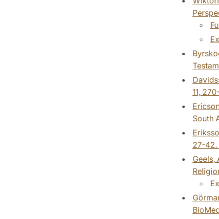
Wiktori
Perspec
Fu
Ex
Byrskog
Testame
Davidss
11, 270
Ericson
South A
Eriksso
27-42. 
Geels, 
Religio
Ex
Görman,
BioMed