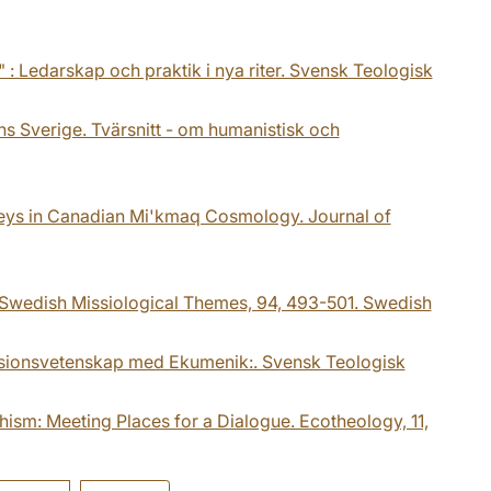
" : Ledarskap och praktik i nya riter. Svensk Teologisk
s Sverige. Tvärsnitt - om humanistisk och
rneys in Canadian Mi'kmaq Cosmology. Journal of
. Swedish Missiological Themes, 94, 493-501. Swedish
 Missionsvetenskap med Ekumenik:. Svensk Teologisk
hism: Meeting Places for a Dialogue. Ecotheology, 11,