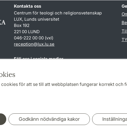
Kontakta oss
Ge
Centrum för teologi och religionsvetenskap
Om
LUX, Lunds universitet
Be
Box 192
Ti
221 00 LUND
046-222 00 00 (vxl)
TY
reception
@
lux.lu
.
se
Följ oss i sociala medier
Facebook
okies
cookies för att se till att webbplatsen fungerar korrekt och fö
Samarbeten och nätverk
Godkänn nödvändiga kakor
Inställning