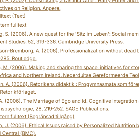
n, P. (2007). Constructing a Distinct Other: Harry Potter and
tives on Religion. Anpere.
lltext (Text)
tern fulltext
, S. (2006). A new quest for the 'Sitz im Leben': Social mem
nt Studies, 52, 319-336. Cambridge University Press.
on-Bremborg, A. (2006). Professionalization without dead bod
-285. Routledge.
, M. (2006). Making and sharing the space: initiatives for 
frica and Northern Ireland. Nederduitse Gereformeerde Teolo
n, A. (2006). Retorikens didaktik : Progymnasmata som fören
Retorikförlaget.
A. (2006). The Marriage of Ego and Id. Cognitive Integration 
nspsychologie, 28, 219-252. SAGE Publications.
tern fulltext (Begränsad tillgång)
 U. (2006). Ethical Issues raised by Personalized Nutrition b
 Central (BMC).