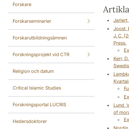
Forskare
Artikla
Jarlert
Forskarseminarier
Joost, 
J. C. (
Forskarutbildningsämnen
Press.
Ex
Forskningsprojekt vid CTR
Kerr, D
Swedish
Religion och datum
Lembke,
Kvartal
Critical Islamic Studies
Fu
Ex
Forskningsportal LUCRIS
Lund, V
of mora
Ex
Hedersdoktorer
Nordin,