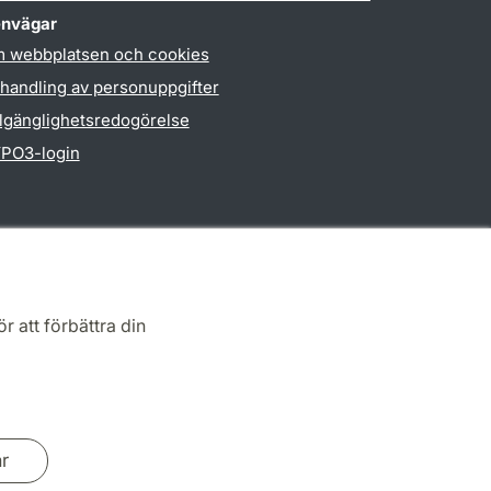
nvägar
 webbplatsen och cookies
handling av personuppgifter
llgänglighetsredogörelse
PO3-login
r att förbättra din
ar