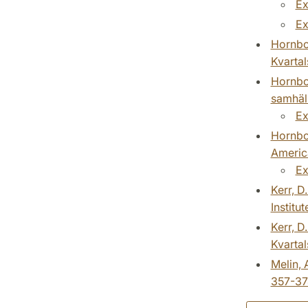
Ex
Ex
Hornbor
Kvartal
Hornbor
samhäll
Ex
Hornbor
America
Ex
Kerr, D
Institu
Kerr, D
Kvartal
Melin, 
357-37