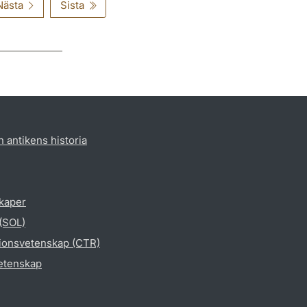
Nästa
Sista
h antikens historia
skaper
 (SOL)
gionsvetenskap (CTR)
vetenskap