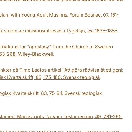
Islam with Young Adult Muslims. Forum Bosnae, 07, 151-
k studie av missionsintresset i Tygelsjö, c:a 1835-1855.
patriations for "apostasy" from the Church of Sweden
253-268. Wiley-Blackwell.
nkter på Timo Laatos artikel "Att göra rättvisa åt ett geni:
 Kvartalskrift, 83, 175-180. Svensk teologisk
gisk Kvartalskrift, 83, 75-84. Svensk teologisk
stament Manuscripts. Novum Testamentum, 49, 291-295.