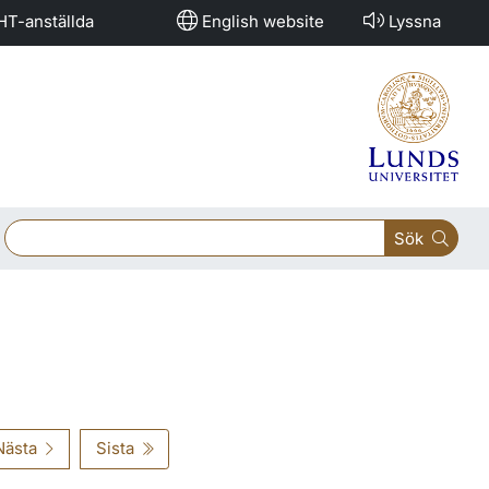
HT-anställda
English website
Lyssna
Sök
Nästa
Sista