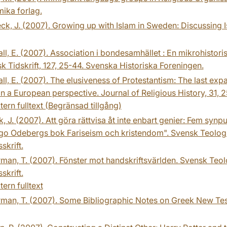
ika forlag.
ck, J. (2007). Growing up with Islam in Sweden: Discussing 
ll, E. (2007). Association i bondesamhället : En mikrohistoris
sk Tidskrift, 127, 25-44. Svenska Historiska Foreningen.
ll, E. (2007). The elusiveness of Protestantism: The last ex
in a European perspective. Journal of Religious History, 31, 
tern fulltext (Begränsad tillgång)
k, J. (2007). Att göra rättvisa åt inte enbart genier: Fem synpu
 Odebergs bok Fariseism och kristendom". Svensk Teologisk
skrift.
an, T. (2007). Fönster mot handskriftsvärlden. Svensk Teolo
skrift.
tern fulltext
man, T. (2007). Some Bibliographic Notes on Greek New Te