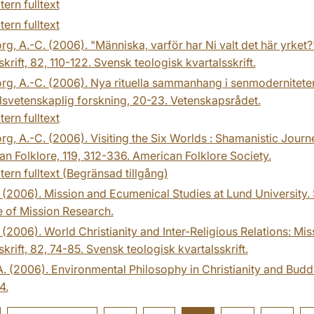
tern fulltext
tern fulltext
g, A.-C. (2006). "Människa, varför har Ni valt det här yrket?
skrift, 82, 110-122. Svensk teologisk kvartalsskrift.
g, A.-C. (2006). Nya rituella sammanhang i senmoderniteten
svetenskaplig forskning, 20-23. Vetenskapsrådet.
tern fulltext
g, A.-C. (2006). Visiting the Six Worlds : Shamanistic Jou
n Folklore, 119, 312-336. American Folklore Society.
tern fulltext (Begränsad tillgång)
. (2006). Mission and Ecumenical Studies at Lund University
te of Mission Research.
. (2006). World Christianity and Inter-Religious Relations:
skrift, 82, 74-85. Svensk teologisk kvartalsskrift.
A. (2006). Environmental Philosophy in Christianity and Budd
4.