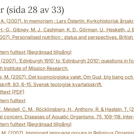
r (sida 28 av 33)
, A. (2007). In memoriam : Lars Österlin. Kyrkohistorisk årsskr
H.-G., Gibney, M. J., Cashman, K. D., Görman, U., Hesketh, J. 
2007). Personalised nutrition : status and perspectives. Britis
tern fulltext (Begränsad tillgång)
. (2007). ’Edinburgh 1910’ to ’Edinburgh 2010’: questions in 
 Institute of Mission Research.
 M. (2007). Det kosmologiska valet: Om Gud, big bang och 
skrift, 83, 6-15. Svensk teologisk kvartalsskrift.
lltext (PDF)
tern fulltext
., Mejdell, C. M., Röcklinsberg, H., Anthony, R. & Hastein, T. 
l concern. Diseases of Aquatic Organisms, 75, 109-118. Inter
tern fulltext (Begränsad tillgång)
 M. (2007). Immigrant language groups in Religious Organisat