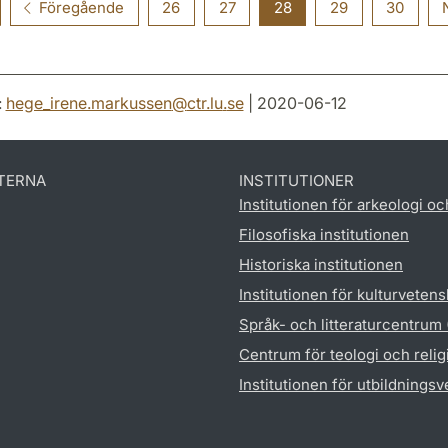
Föregående
26
27
28
29
30
:
hege_irene.markussen
@
ctr.lu
.
se
| 2020-06-12
TERNA
INSTITUTIONER
Institutionen för arkeologi oc
Filosofiska institutionen
Historiska institutionen
Institutionen för kulturveten
Språk- och litteraturcentrum
Centrum för teologi och reli
Institutionen för utbildnings