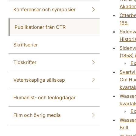
Akadem
Konferenser och symposier
Otterbe
165.
Publikationer från CTR
Sidenva
Histori
Skriftserier
Sidenva
(1858) 
Tidskrifter
Ex
Svartvi
Om Hugo
Vetenskapliga sällskap
kvartals
Wasserm
Humanist- och teologdagar
kvartals
Ex
Film och övrig media
Wasser
Brill.