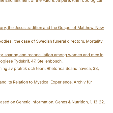
 the Enchantment of the Future. Anpere: Anthropological
ory, the Jesus tradition and the Gospel of Matthew. New
ies : the case of Swedish funeral directors. Mortality,
story-sharing and reconciliation among women and men in
giese Tydskrif, 47. Stellenbosch.
ing av praktik och teori. Rhetorica Scandinavica, 38,
and its Relation to Mystical Experience. Archiv für
ased on Genetic Information. Genes & Nutrition, 1, 13-22.