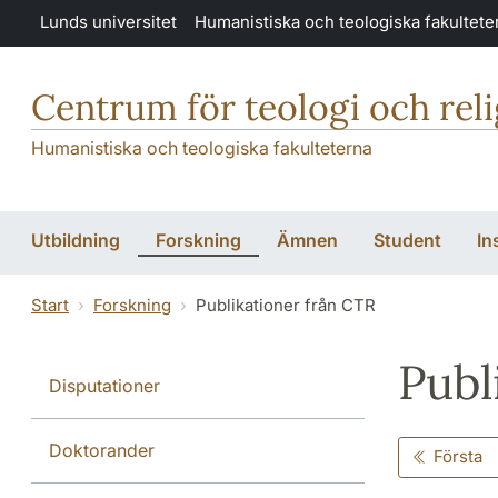
Hoppa till huvudinnehåll
Lunds universitet
Humanistiska och teologiska fakultete
Centrum för teologi och rel
Humanistiska och teologiska fakulteterna
Utbildning
Forskning
Ämnen
Student
In
Start
Forskning
Publikationer från CTR
Publ
Disputationer
Doktorander
Första