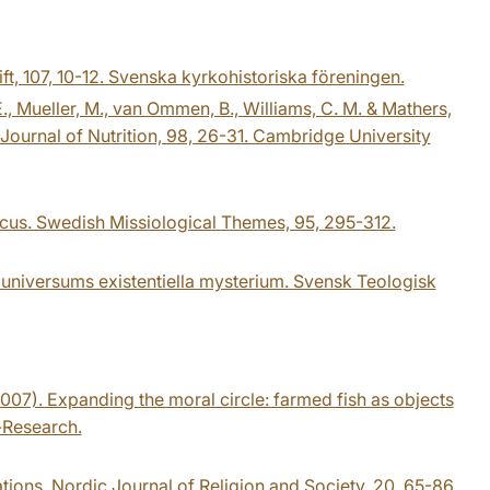
ift, 107, 10-12. Svenska kyrkohistoriska föreningen.
E., Mueller, M., van Ommen, B., Williams, C. M. & Mathers,
h Journal of Nutrition, 98, 26-31. Cambridge University
focus. Swedish Missiological Themes, 95, 295-312.
universums existentiella mysterium. Svensk Teologisk
(2007). Expanding the moral circle: farmed fish as objects
-Research.
ions. Nordic Journal of Religion and Society, 20, 65-86.