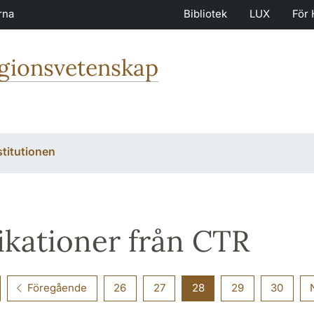
rna
Bibliotek
LUX
För 
igionsvetenskap
stitutionen
ikationer från CTR
Föregående
26
27
28
29
30