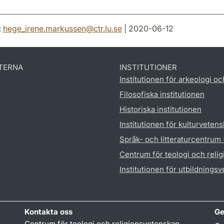
:
hege_irene.markussen
@
ctr.lu
.
se
| 2020-06-12
TERNA
INSTITUTIONER
Institutionen för arkeologi oc
Filosofiska institutionen
Historiska institutionen
Institutionen för kulturveten
Språk- och litteraturcentrum
Centrum för teologi och reli
Institutionen för utbildnings
Kontakta oss
Ge
Centrum för teologi och religionsvetenskap