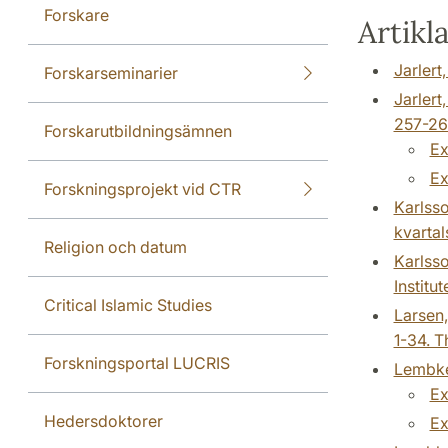
Forskare
Artikla
Jarlert
Forskarseminarier
Jarlert
257-26
Forskarutbildningsämnen
Ex
Ex
Forskningsprojekt vid CTR
Karlsso
kvartals
Religion och datum
Karlsso
Institu
Critical Islamic Studies
Larsen,
1-34. T
Forskningsportal LUCRIS
Lembke,
Ex
Hedersdoktorer
Ex