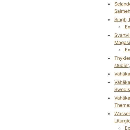
Selande
Salmeh
Singh, 
Ex
Svartvi
Magasi
Ex
Thykier
studier
Vähäkan
Vähäkan
Swedish
Vähäkan
Themes,
Wasserm
Liturgi
Ex