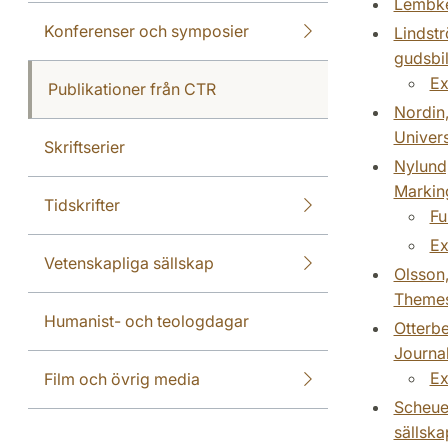
Lembke,
Konferenser och symposier
Lindstr
gudsbil
Ex
Publikationer från CTR
Nordin,
Univers
Skriftserier
Nylund,
Marking
Tidskrifter
Fu
Ex
Vetenskapliga sällskap
Olsson,
Themes,
Humanist- och teologdagar
Otterbe
Journal
Ex
Film och övrig media
Scheuer
sällska