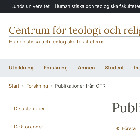
Hoppa till huvudinnehåll
Lunds universitet
Humanistiska och teologiska fakultete
Centrum för teologi och rel
Humanistiska och teologiska fakulteterna
Utbildning
Forskning
Ämnen
Student
In
Start
Forskning
Publikationer från CTR
Publ
Disputationer
Doktorander
Första