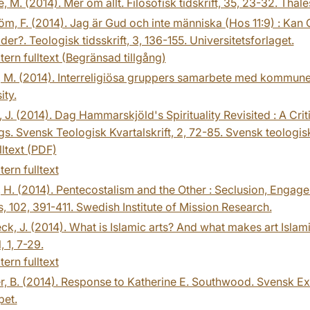
 M. (2014). Mer om allt. Filosofisk tidskrift, 35, 23-32. Thale
öm, F. (2014). Jag är Gud och inte människa (Hos 11:9) : K
der?. Teologisk tidsskrift, 3, 136-155. Universitetsforlaget.
tern fulltext (Begränsad tillgång)
 M. (2014). Interreligiösa gruppers samarbete med kommuner i
ity.
 J. (2014). Dag Hammarskjöld's Spirituality Revisited : A Cr
s. Svensk Teologisk Kvartalskrift, 2, 72-85. Svensk teologisk 
lltext (PDF)
tern fulltext
 H. (2014). Pentecostalism and the Other : Seclusion, Engag
 102, 391-411. Swedish Institute of Mission Research.
ck, J. (2014). What is Islamic arts? And what makes art Islam
, 1, 7-29.
tern fulltext
, B. (2014). Response to Katherine E. Southwood. Svensk E
pet.