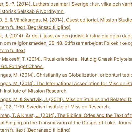
r, S.-?. (2014). Luthers psalmer i Sverige : hur, vilka och var
istorisk Selskab & Nordhymn.
D. E. & Vähäkangas, M. (2014). Guest editorial. Mission Studies,
tern fulltext (Begränsad tillgång)
k, J. (2014). Är det i ljuset av den judisk-kristna dialogen 
n om religionsmøden, 25-48. Stiftssamarbejdet Folkekirke o
tern fulltext
 Makeeff, T. (2014). Ritualkalendere i Nutidig Græsk Polyteis
, 64. Forlaget Chaos.
gas, M. (2014). Christianity as Globalization. orizonturi teol
gas, M. (2014). The International Association for Mission S
 Institute of Mission Research.
gas, M. & Svartvik, J. (2014). Mission Studies and Related Di
 102, 11-19. Swedish Institute of Mission Research.
an, T. & Knust, J. (2014). The Biblical Odes and the Text of t
cal Singing on the Transmission of the Gospel of Luke. Journal
tern fulltext (Begränsad tillgång)