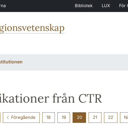
rna
Bibliotek
LUX
För 
igionsvetenskap
stitutionen
ikationer från CTR
Föregående
18
19
20
21
22
N