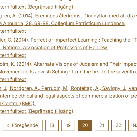
tern fulltext (Begränsad tillgång)
ren, A. (2014). Eremitens återkomst. Om nyttan med att dra s
 Annuaria, 28, 69-88. Collegium Patristicum Lundense.
tern fulltext
r, O. (2014). Perfect or Imperfect Learning : Teaching the "
. National Association of Professors of Hebrew.
tern fulltext
olm, K. (2014). Alternate Visions of Judaism and Their Impac
ovement in its Jewish Setting : from the first to the seventh 
tern fulltext
, J., Nordgren, A., Perrudin, M., Ronteltap, A., Savigny, J., 
Internet: ethical and legal aspects of commercialization of pe
 Central (BMC).
tern fulltext (Begränsad tillgång)
Föregående
18
19
20
21
22
N