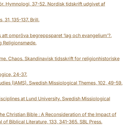
för. Hymnologi, 37-52. Nordisk tidskrift udgivet af
 31, 135-137. Brill.
dags att ompröva begreppsparet ‘lag och evangelium’?.
g Religionsmøde.
me. Chaos. Skandinavisk tidsskrift for religionhistoriske
ogice, 24-37.
tudies (IAMS). Swedish Missiological Themes, 102, 49-59.
sciplines at Lund University. Swedish Missiological
he Christian Bible : A Reconsideration of the Impact of
 of Biblical Literature, 133, 341-365. SBL Press.