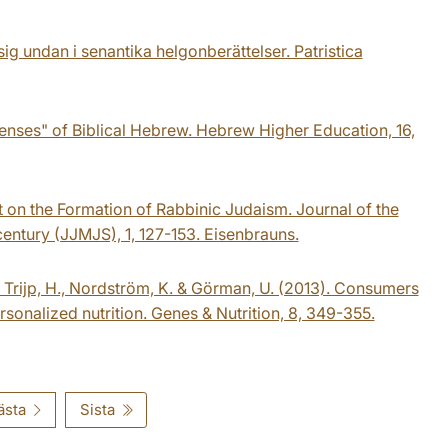
ig undan i senantika helgonberättelser. Patristica
Tenses" of Biblical Hebrew. Hebrew Higher Education, 16,
t on the Formation of Rabbinic Judaism. Journal of the
century (JJMJS), 1, 127-153. Eisenbrauns.
van Trijp, H., Nordström, K. & Görman, U. (2013). Consumers
rsonalized nutrition. Genes & Nutrition, 8, 349-355.
ästa
Sista