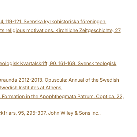
 114, 119-121. Svenska kyrkohistoriska föreningen.
s religious motivations. Kirchliche Zeitgeschichte, 27,
ologisk Kvartalskrift, 90, 161-169. Svensk teologisk
 Labraunda 2012-2013. Opuscula: Annual of the Swedish
wedish Institutes at Athens.
ic Formation in the Apophthegmata Patrum. Coptica, 22,
kfriars, 95, 295-307. John Wiley & Sons Inc..