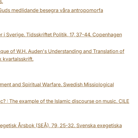
s.
an Guds medlidande besegra våra antropomorfa
 Sverige. Tidsskriftet Politik, 17, 37-44. Copenhagen
itique of W.H. Auden's Understanding and Translation of
kvartalsskrift.
ement and Spiritual Warfare. Swedish Missiological
ic? : The example of the Islamic discourse on music. CILE
xegetisk Årsbok (SEÅ), 79, 25-32. Svenska exegetiska