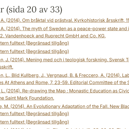
r (sida 20 av 33)
, A. (2014). Om bråktal vid prästval. Kyrkohistorisk årsskrift,
, A. (2014). The myth of Sweden as a peace-power state and it
2. Vandenhoeck and Ruprecht GmbH and Co. KG.
tern fulltext (Begränsad tillgång)
tern fulltext (Begränsad tillgång)
n, J. (2014). Mening med och i teologisk forskning. Svensk Te
skrift.
n, L., Blid Kullberg, J., Vergnaud, B. & Freccero, A. (2014).
tes At Athens and Rome, 7, 23-59. Editorial Committee of the S
 L. (2014). Re-drawing the Map : Monastic Education as Civ
he Saint Mark Foundation.
 M. (2014). An Evolutionary Adaptation of the Fall. New Blac
tern fulltext (Begränsad tillgång)
tern fulltext (Begränsad tillgång)