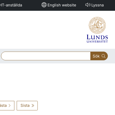
HT-anställda
English website
Lyssna
Sök
ästa
Sista