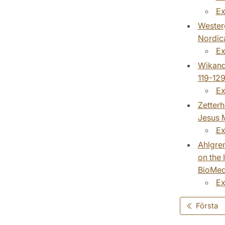
Ex
Westerg
Nordica
Ex
Wikande
119-129
Ex
Zetterh
Jesus M
Ex
Ahlgren
on the 
BioMed
Ex
Första