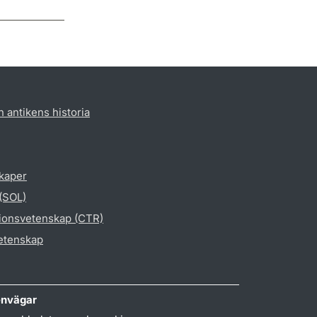
h antikens historia
skaper
 (SOL)
gionsvetenskap (CTR)
vetenskap
nvägar