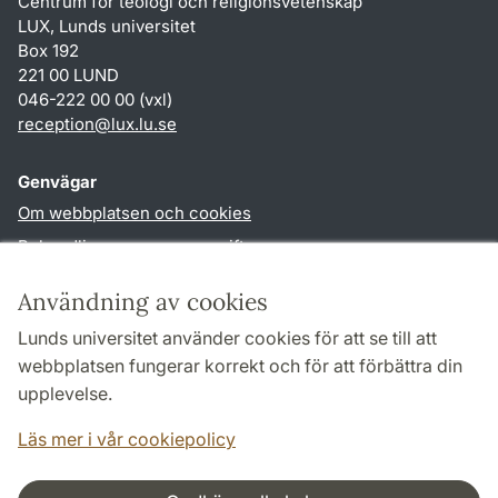
Centrum för teologi och religionsvetenskap
LUX, Lunds universitet
Box 192
221 00 LUND
046-222 00 00 (vxl)
reception
@
lux.lu
.
se
Genvägar
Om webbplatsen och cookies
Behandling av personuppgifter
Tillgänglighetsredogörelse
Användning av cookies
TYPO3-login
Lunds universitet använder cookies för att se till att
webbplatsen fungerar korrekt och för att förbättra din
Följ oss i sociala medier
upplevelse.
Facebook
Läs mer i vår cookiepolicy