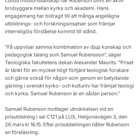
Lunds missionssällskap har Rubenson blivit en aktiv
brobyggare mellan kyrka och akademi. Hans
engagemang har bidragit till att många angelägna
utbildnings- och forskningsinsatser som främjar
interreligiös förståelse kommit till stånd.
”Få uppvisar samma kombination av djup kunskap och
pedagogisk talang som Samuel Rubensson”, säger
Teologiska fakultetens dekan Alexander Maurits. ”Priset
är tänkt för en mycket högt förtjänt teologisk forskare
och gärna också för någon som genom en betydande
gärning i svenskt kyrko- och kulturliv har främjat teologi
och kyrka. Samuel Rubenson är en sådan person.”
Samuel Rubenson mottager utmärkelsen vid en
prisutdelning i sal C121 på LUX, Helgonavägen 3, den
26 mars kl 16.15. Efter prisutdelningen håller Rubenson
en föreläsning.