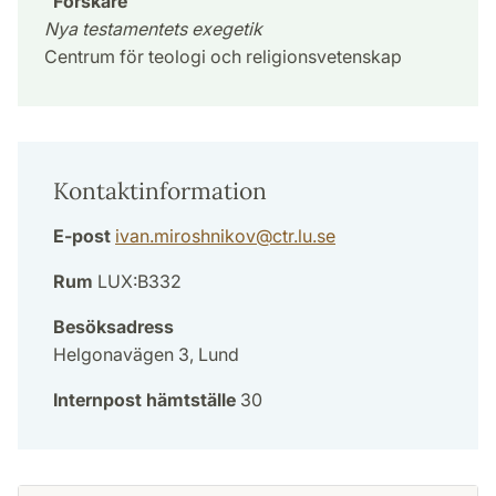
Forskare
Nya testamentets exegetik
Centrum för teologi och religionsvetenskap
Kontaktinformation
E-post
ivan.miroshnikov
@
ctr.lu
.
se
Rum
LUX:B332
Besöksadress
Helgonavägen 3, Lund
Internpost hämtställe
30