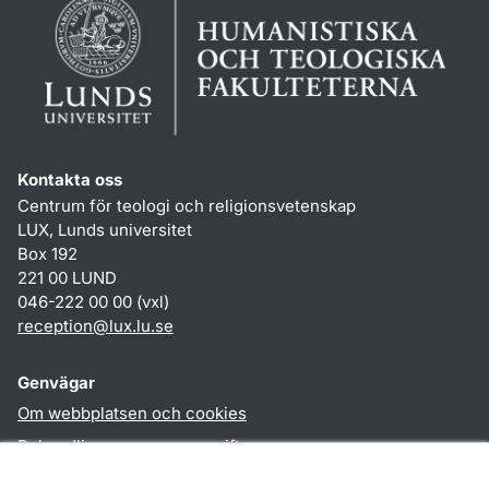
Kontakta oss
Centrum för teologi och religionsvetenskap
LUX, Lunds universitet
Box 192
221 00 LUND
046-222 00 00 (vxl)
reception
@
lux.lu
.
se
Genvägar
Om webbplatsen och cookies
Behandling av personuppgifter
Tillgänglighetsredogörelse