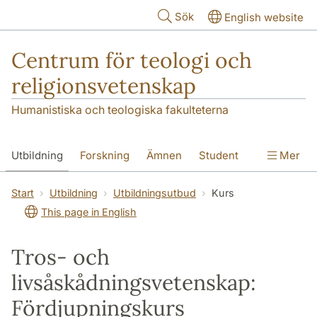
Hoppa till huvudinnehåll
Sök
English website
Centrum för teologi och
religionsvetenskap
Humanistiska och teologiska fakulteterna
Utbildning
Forskning
Ämnen
Student
Mer
Institutionen
Start
Utbildning
Utbildningsutbud
Kurs
This page in English
Tros- och
livsåskådningsvetenskap:
Fördjupningskurs