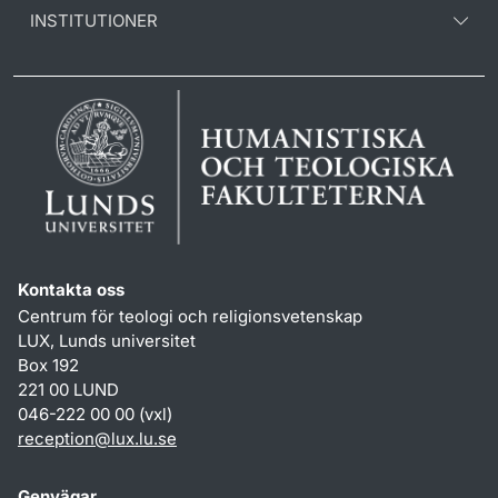
INSTITUTIONER
Kontakta oss
Centrum för teologi och religionsvetenskap
LUX, Lunds universitet
Box 192
221 00 LUND
046-222 00 00 (vxl)
reception
@
lux.lu
.
se
Genvägar