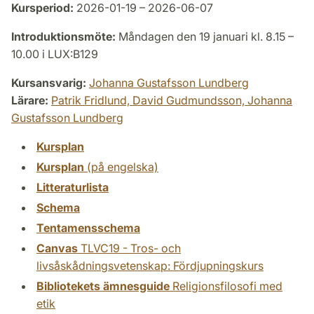
Kursperiod:
2026-01-19 – 2026-06-07
Introduktionsmöte:
Måndagen den 19 januari kl. 8.15 –
10.00 i LUX:B129
Kursansvarig:
Johanna Gustafsson Lundberg
Lärare:
Patrik Fridlund,
David Gudmundsson,
Johanna
Gustafsson Lundberg
Kursplan
Kursplan
(på engelska)
Litteraturlista
Schema
Tentamensschema
Canvas
TLVC19 - Tros- och
livsåskådningsvetenskap: Fördjupningskurs
Bibliotekets ämnesguide
Religionsfilosofi med
etik