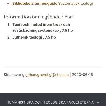
Bibliotekets ämnesguide
Systematisk teologi
Information om ingående delar
Teori och metod inom tros- och
livsåskådningsvetenskap ,
7,5 hp
Luthersk teologi ,
7,5 hp
Sidansvarig:
johan.grevstig
@
ctr.lu
.
se
| 2020-06-15
HUMANISTISKA OCH TEOLOGISKA FAKULTETERNA