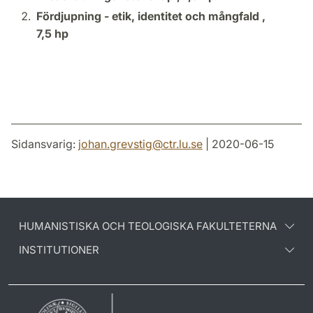
Fördjupning - etik, identitet och mångfald ,
7,5 hp
Sidansvarig:
johan.grevstig
@
ctr.lu
.
se
| 2020-06-15
HUMANISTISKA OCH TEOLOGISKA FAKULTETERNA
INSTITUTIONER