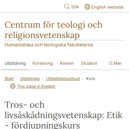
Hoppa till huvudinnehåll
Sök
English website
Centrum för teologi och
religionsvetenskap
Humanistiska och teologiska fakulteterna
Utbildning
Forskning
Ämnen
Student
Mer
Institutionen
Start
Utbildning
Utbildningsutbud
Kurs
This page in English
Tros- och
livsåskådningsvetenskap: Etik
- fördjupningskurs