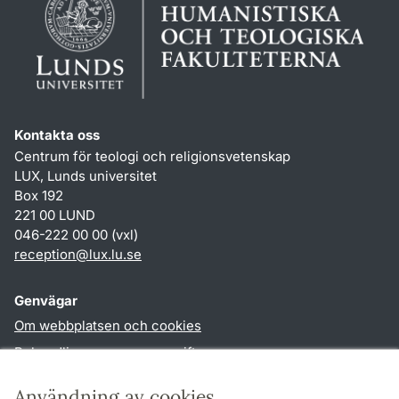
Kontakta oss
Centrum för teologi och religionsvetenskap
LUX, Lunds universitet
Box 192
221 00 LUND
046-222 00 00 (vxl)
reception
@
lux.lu
.
se
Genvägar
Om webbplatsen och cookies
Behandling av personuppgifter
Tillgänglighetsredogörelse
Användning av cookies