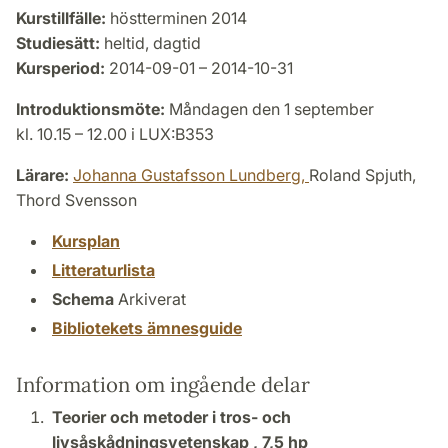
Kurstillfälle:
höstterminen 2014
Studiesätt:
heltid, dagtid
Kursperiod:
2014-09-01 – 2014-10-31
Introduktionsmöte:
Måndagen den 1 september
kl. 10.15 – 12.00 i LUX:B353
Lärare:
Johanna Gustafsson Lundberg,
Roland Spjuth,
Thord Svensson
Kursplan
Litteraturlista
Schema
Arkiverat
Bibliotekets ämnesguide
Information om ingående delar
Teorier och metoder i tros- och
livsåskådningsvetenskap ,
7,5 hp