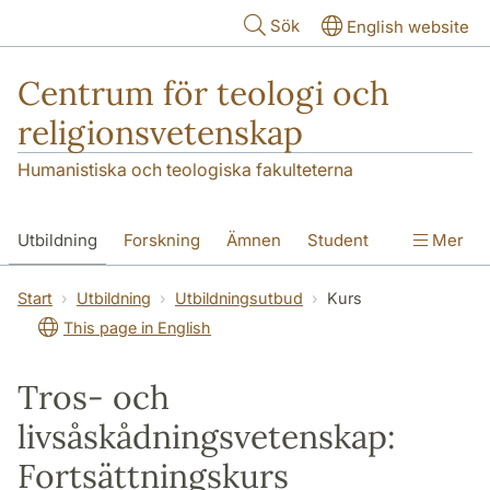
Hoppa till huvudinnehåll
Sök
English website
Centrum för teologi och
religionsvetenskap
Humanistiska och teologiska fakulteterna
Utbildning
Forskning
Ämnen
Student
Mer
Institutionen
Start
Utbildning
Utbildningsutbud
Kurs
This page in English
Tros- och
livsåskådningsvetenskap:
Fortsättningskurs