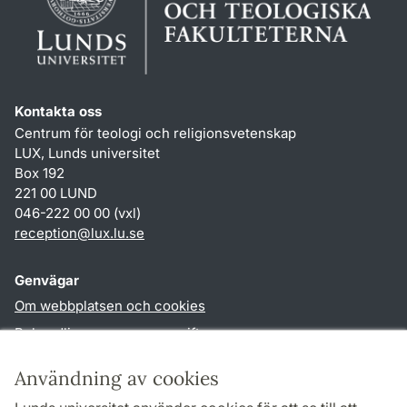
Kontakta oss
Centrum för teologi och religionsvetenskap
LUX, Lunds universitet
Box 192
221 00 LUND
046-222 00 00 (vxl)
reception
@
lux.lu
.
se
Genvägar
Om webbplatsen och cookies
Behandling av personuppgifter
Tillgänglighetsredogörelse
Användning av cookies
TYPO3-login