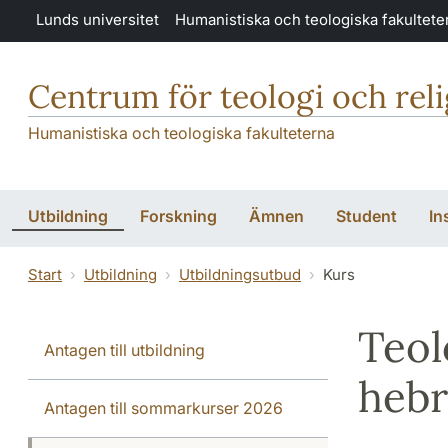
Hoppa till huvudinnehåll
Lunds universitet
Humanistiska och teologiska fakultete
Centrum för teologi och rel
Humanistiska och teologiska fakulteterna
Utbildning
Forskning
Ämnen
Student
In
Start
Utbildning
Utbildningsutbud
Kurs
Teol
Antagen till utbildning
hebr
Antagen till sommarkurser 2026