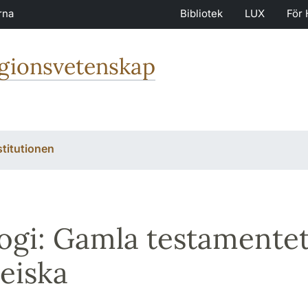
rna
Bibliotek
LUX
För 
igionsvetenskap
stitutionen
ogi: Gamla testamentet
eiska