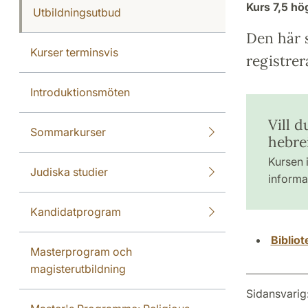
Kurs
7,5 h
Utbildningsutbud
Den här s
Kurser terminsvis
registrer
Introduktionsmöten
Vill 
Sommarkurser
hebre
Kursen i
Judiska studier
informat
Kandidatprogram
Biblio
Masterprogram och
magisterutbildning
Sidansvarig