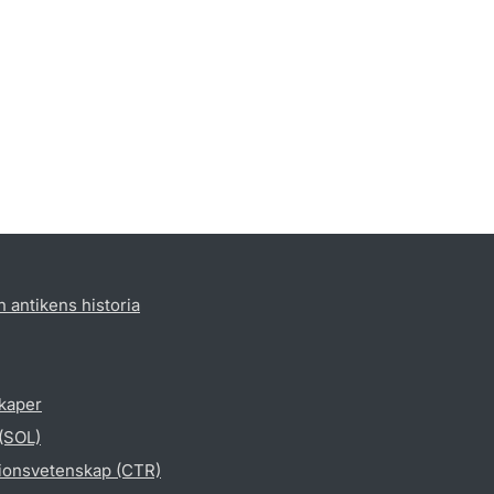
h antikens historia
skaper
 (SOL)
gionsvetenskap (CTR)