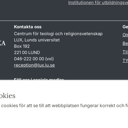
Institutionen för utbildnings
Kontakta oss
Ge
Centrum för teologi och religionsvetenskap
Om
LUX, Lunds universitet
Be
Box 192
Ti
221 00 LUND
046-222 00 00 (vxl)
TY
reception
@
lux.lu
.
se
Följ oss i sociala medier
Facebook
okies
cookies för att se till att webbplatsen fungerar korrekt och fö
Samarbeten och nätverk