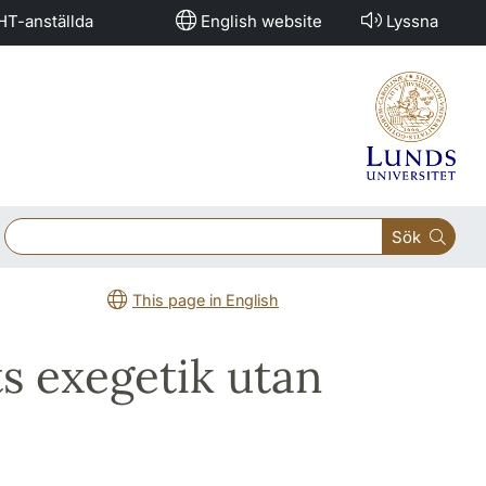
HT-anställda
English website
Lyssna
Sök
This page in English
s exegetik utan