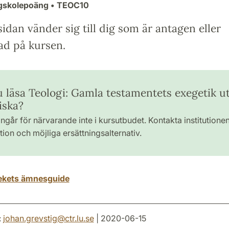
ögskolepoäng
• TEOC10
idan vänder sig till dig som är antagen eller
ad på kursen.
du läsa Teologi: Gamla testamentets exegetik u
iska?
ngår för närvarande inte i kursutbudet. Kontakta institutione
ion och möjliga ersättningsalternativ.
tekets ämnesguide
:
johan.grevstig
@
ctr.lu
.
se
| 2020-06-15