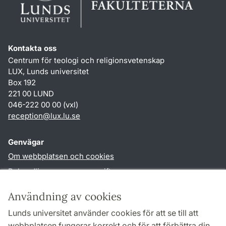
Kontakta oss
Centrum för teologi och religionsvetenskap
LUX, Lunds universitet
Box 192
221 00 LUND
046-222 00 00 (vxl)
reception
@
lux.lu
.
se
Genvägar
Om webbplatsen och cookies
Behandling av personuppgifter
Tillgänglighetsredogörelse
Användning av cookies
TYPO3-login
Lunds universitet använder cookies för att se till att
webbplatsen fungerar korrekt och för att förbättra din