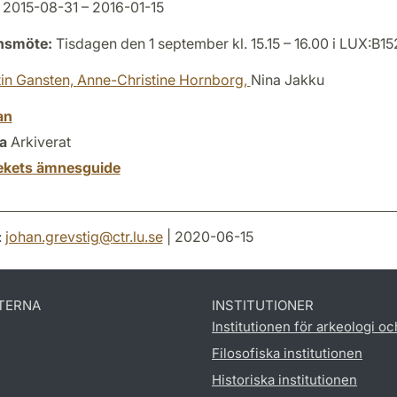
2015-08-31 – 2016-01-15
onsmöte:
Tisdagen den 1 september kl. 15.15 – 16.00 i LUX:B15
in Gansten,
Anne-Christine Hornborg,
Nina Jakku
an
a
Arkiverat
tekets ämnesguide
:
johan.grevstig
@
ctr.lu
.
se
| 2020-06-15
TERNA
INSTITUTIONER
Institutionen för arkeologi oc
Filosofiska institutionen
Historiska institutionen