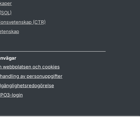
skaper
 (SOL)
gionsvetenskap (CTR)
vetenskap
nvägar
 webbplatsen och cookies
handling av personuppgifter
llgänglighetsredogörelse
PO3-login