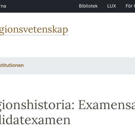
rna
Bibliotek
LUX
För 
igionsvetenskap
stitutionen
gionshistoria: Examens
didatexamen