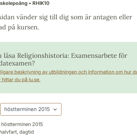
gskolepoäng
• RHIK10
idan vänder sig till dig som är antagen eller
ad på kursen.
u läsa Religionshistoria: Examensarbete för
datexamen?
rligare beskrivning av utbildningen och information om hur d
hittar du på lu.se.
höstterminen 2015
halvfart, dagtid