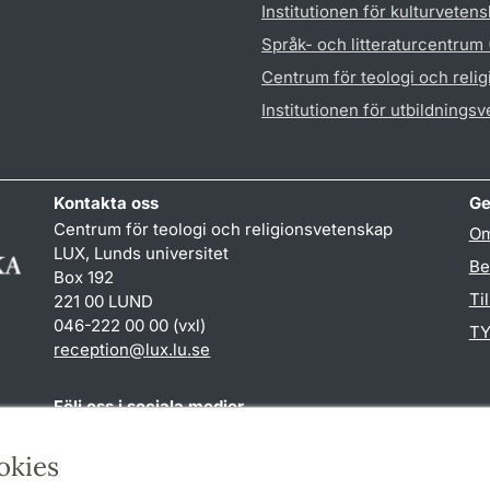
Institutionen för kulturveten
Språk- och litteraturcentrum
Centrum för teologi och reli
Institutionen för utbildnings
Kontakta oss
Ge
Centrum för teologi och religionsvetenskap
Om
LUX, Lunds universitet
Be
Box 192
Ti
221 00 LUND
046-222 00 00 (vxl)
TY
reception
@
lux.lu
.
se
Följ oss i sociala medier
Facebook
okies