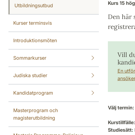
Kurs
15 hö
Utbildningsutbud
Den här s
Kurser terminsvis
registrer
Introduktionsmöten
Vill d
Sommarkurser
kandi
En utfö
Judiska studier
ansöker 
Kandidatprogram
Välj termin:
Masterprogram och
magisterutbildning
Kurstillfälle:
Studiesätt: