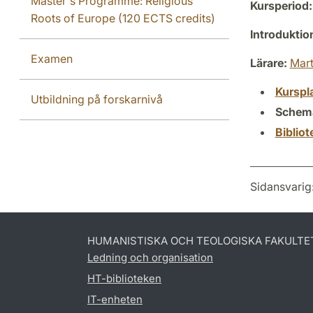
Master's Programme: Religious
Kursperiod:
Roots of Europe (120 ECTS credits)
Introdukti
Examen
Lärare:
Mart
Kurspl
Utbildning på forskarnivå
Schem
Biblio
Sidansvarig
HUMANISTISKA OCH TEOLOGISKA FAKULTE
Ledning och organisation
HT-biblioteken
IT-enheten