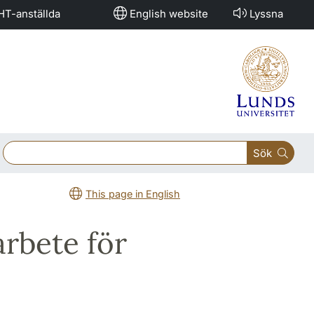
HT-anställda
English website
Lyssna
Sök
This page in English
arbete för