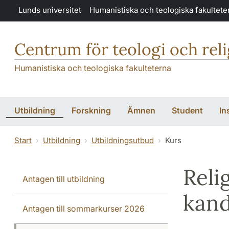
Hoppa till huvudinnehåll
Lunds universitet
Humanistiska och teologiska fakultete
Centrum för teologi och rel
Humanistiska och teologiska fakulteterna
Utbildning
Forskning
Ämnen
Student
In
Start
Utbildning
Utbildningsutbud
Kurs
Reli
Antagen till utbildning
kan
Antagen till sommarkurser 2026