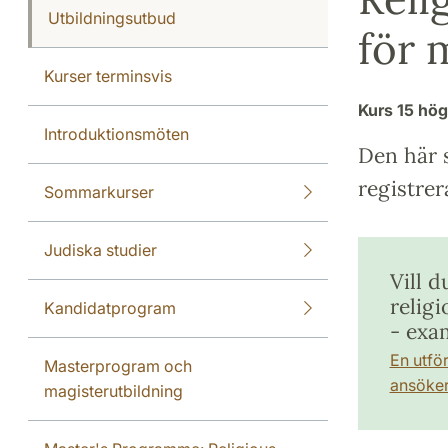
Utbildningsutbud
för 
Kurser terminsvis
Kurs
15 hö
Introduktionsmöten
Den här s
registrer
Sommarkurser
Judiska studier
Vill d
relig
Kandidatprogram
- exa
En utfö
Masterprogram och
ansöker 
magisterutbildning