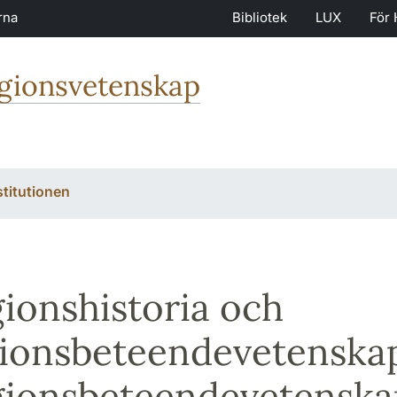
rna
Bibliotek
LUX
För 
igionsvetenskap
stitutionen
gionshistoria och
gionsbeteendevetenska
gionsbeteendevetenska