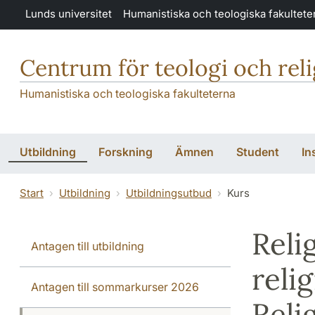
Hoppa till huvudinnehåll
Lunds universitet
Humanistiska och teologiska fakultete
Centrum för teologi och rel
Humanistiska och teologiska fakulteterna
Utbildning
Forskning
Ämnen
Student
In
Start
Utbildning
Utbildningsutbud
Kurs
Reli
Antagen till utbildning
reli
Antagen till sommarkurser 2026
Reli