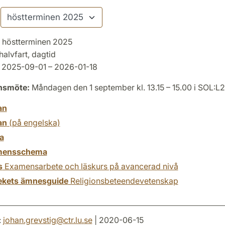
höstterminen 2025
halvfart, dagtid
2025-09-01 – 2026-01-18
onsmöte:
Måndagen den 1 september kl. 13.15 – 15.00 i SOL:L
an
an
(på engelska)
a
mensschema
s
Examensarbete och läskurs på avancerad nivå
tekets ämnesguide
Religionsbeteendevetenskap
:
johan.grevstig
@
ctr.lu
.
se
| 2020-06-15