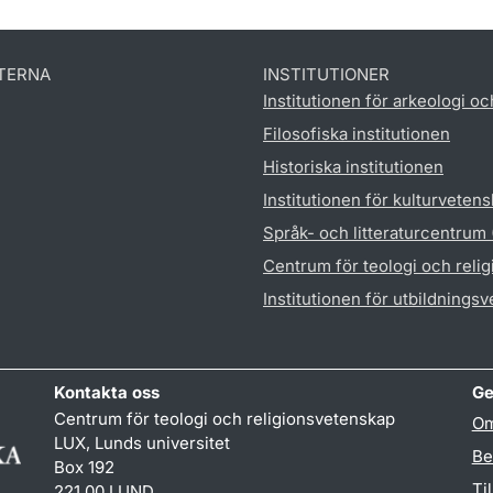
TERNA
INSTITUTIONER
Institutionen för arkeologi oc
Filosofiska institutionen
Historiska institutionen
Institutionen för kulturveten
Språk- och litteraturcentrum
Centrum för teologi och reli
Institutionen för utbildnings
Kontakta oss
Ge
Centrum för teologi och religionsvetenskap
Om
LUX, Lunds universitet
Be
Box 192
Ti
221 00 LUND