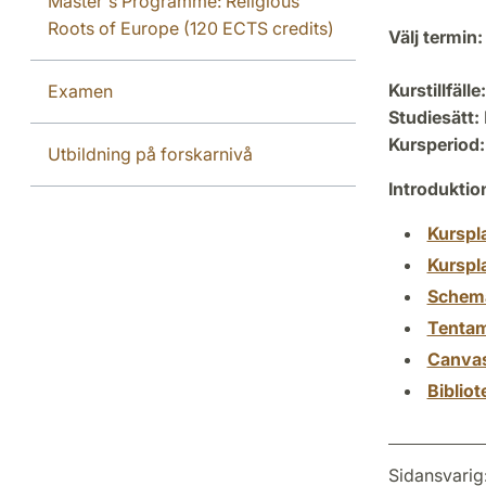
Master's Programme: Religious
Roots of Europe (120 ECTS credits)
Välj termin:
Kurstillfälle:
Examen
Studiesätt:
Kursperiod:
Utbildning på forskarnivå
Introdukti
Kurspl
Kurspl
Schem
Tenta
Canva
Biblio
Sidansvarig