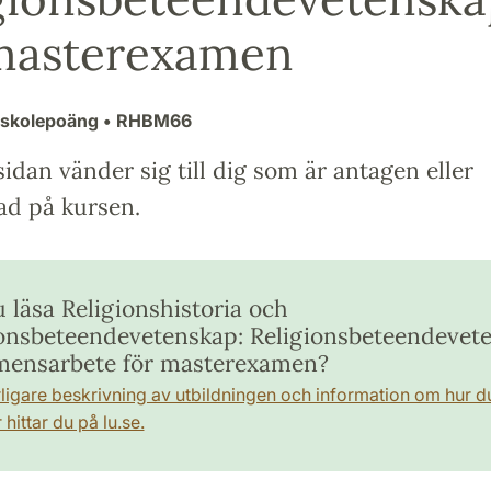
masterexamen
gskolepoäng
• RHBM66
idan vänder sig till dig som är antagen eller
ad på kursen.
u läsa Religionshistoria och
ionsbeteendevetenskap: Religionsbeteendevet
mensarbete för masterexamen?
rligare beskrivning av utbildningen och information om hur d
hittar du på lu.se.