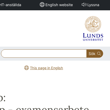
HT-anställda
English website
Lyssna
Sök
This page in English
p:
p - examensarbete