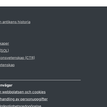
h antikens historia
skaper
 (SOL)
gionsvetenskap (CTR)
vetenskap
nvägar
 webbplatsen och cookies
handling av personuppgifter
llgänglighetsredogörelse