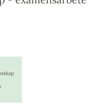
enskap
u