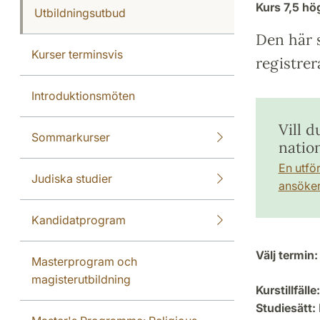
Kurs
7,5 h
Utbildningsutbud
Den här s
Kurser terminsvis
registrer
Introduktionsmöten
Vill 
Sommarkurser
natio
En utfö
Judiska studier
ansöker 
Kandidatprogram
Välj termin:
Masterprogram och
magisterutbildning
Kurstillfälle:
Studiesätt: