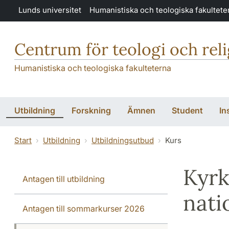
Hoppa till huvudinnehåll
Lunds universitet
Humanistiska och teologiska fakultete
Centrum för teologi och rel
Humanistiska och teologiska fakulteterna
Utbildning
Forskning
Ämnen
Student
In
Start
Utbildning
Utbildningsutbud
Kurs
Kyrk
Antagen till utbildning
nati
Antagen till sommarkurser 2026