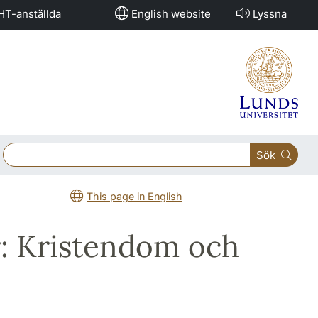
HT-anställda
English website
Lyssna
Sök
This page in English
r: Kristendom och