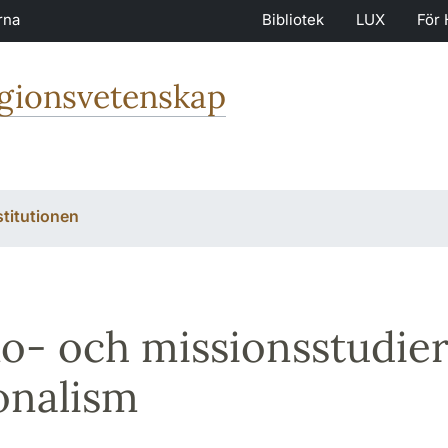
rna
Bibliotek
LUX
För 
igionsvetenskap
stitutionen
o- och missionsstudie
onalism