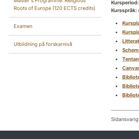
Master's Programme: Religious
Kursperiod:
Roots of Europe (120 ECTS credits)
Kursspråk:
Kurspl
Examen
Kurspl
Littera
Utbildning på forskarnivå
Schem
Tenta
Canva
Biblio
Biblio
Biblio
Sidansvarig