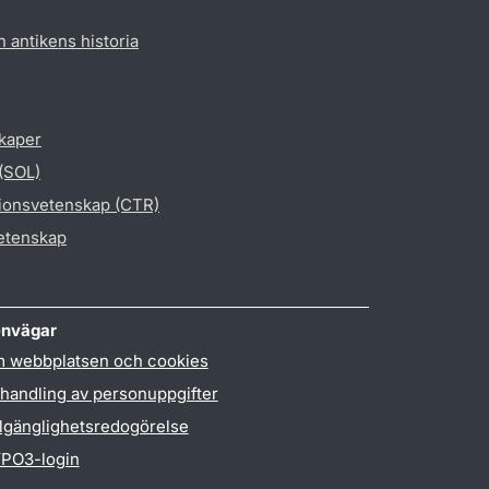
h antikens historia
skaper
 (SOL)
gionsvetenskap (CTR)
vetenskap
nvägar
 webbplatsen och cookies
handling av personuppgifter
llgänglighetsredogörelse
PO3-login