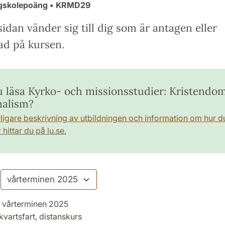
ögskolepoäng
• KRMD29
idan vänder sig till dig som är antagen eller
ad på kursen.
du läsa Kyrko- och missionsstudier: Kristendo
nalism?
rligare beskrivning av utbildningen och information om hur d
hittar du på lu.se.
vårterminen 2025
kvartsfart, distanskurs