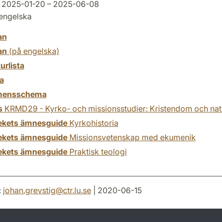
2025-01-20 – 2025-06-08
engelska
an
an
(på engelska)
turlista
a
mensschema
s
KRMD29 - Kyrko- och missionsstudier: Kristendom och nat
tekets ämnesguide
Kyrkohistoria
tekets ämnesguide
Missionsvetenskap med ekumenik
tekets ämnesguide
Praktisk teologi
:
johan.grevstig
@
ctr.lu
.
se
| 2020-06-15