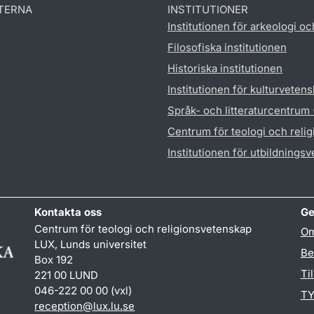
TERNA
INSTITUTIONER
Institutionen för arkeologi oc
Filosofiska institutionen
Historiska institutionen
Institutionen för kulturveten
Språk- och litteraturcentrum
Centrum för teologi och reli
Institutionen för utbildnings
Kontakta oss
Ge
Centrum för teologi och religionsvetenskap
Om
LUX, Lunds universitet
Be
Box 192
Ti
221 00 LUND
046-222 00 00 (vxl)
TY
reception
@
lux.lu
.
se