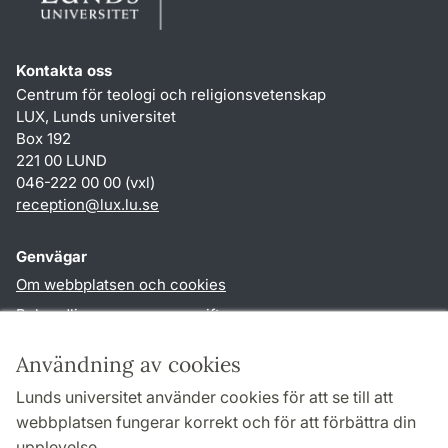
Kontakta oss
Centrum för teologi och religionsvetenskap
LUX, Lunds universitet
Box 192
221 00 LUND
046-222 00 00 (vxl)
reception
@
lux.lu
.
se
Genvägar
Om webbplatsen och cookies
Behandling av personuppgifter
Tillgänglighetsredogörelse
Användning av cookies
TYPO3-login
Lunds universitet använder cookies för att se till att
webbplatsen fungerar korrekt och för att förbättra din
Följ oss i sociala medier
upplevelse.