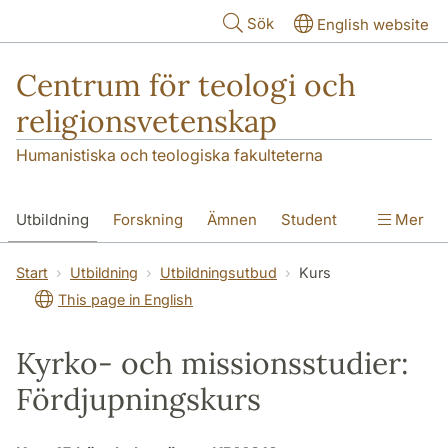
Hoppa till huvudinnehåll
Sök
English website
Centrum för teologi och
religionsvetenskap
Humanistiska och teologiska fakulteterna
Utbildning
Forskning
Ämnen
Student
Mer
Institutionen
Start
Utbildning
Utbildningsutbud
Kurs
This page in English
Kyrko- och missionsstudier:
Fördjupningskurs