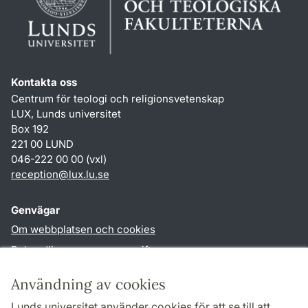
Kontakta oss
Centrum för teologi och religionsvetenskap
LUX, Lunds universitet
Box 192
221 00 LUND
046-222 00 00 (vxl)
reception
@
lux.lu
.
se
Genvägar
Om webbplatsen och cookies
Behandling av personuppgifter
Tillgänglighetsredogörelse
Användning av cookies
TYPO3-login
Lunds universitet använder cookies för att se till att