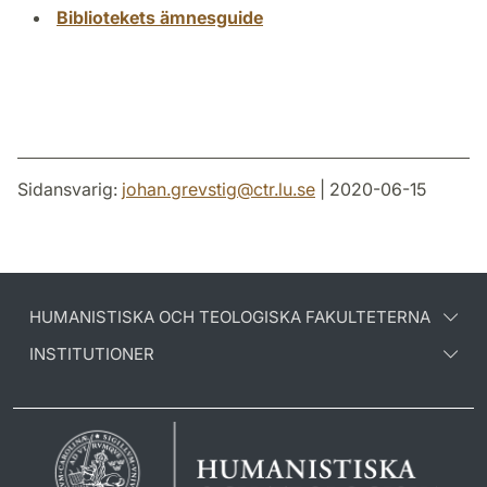
Bibliotekets ämnesguide
Sidansvarig:
johan.grevstig
@
ctr.lu
.
se
| 2020-06-15
HUMANISTISKA OCH TEOLOGISKA FAKULTETERNA
INSTITUTIONER