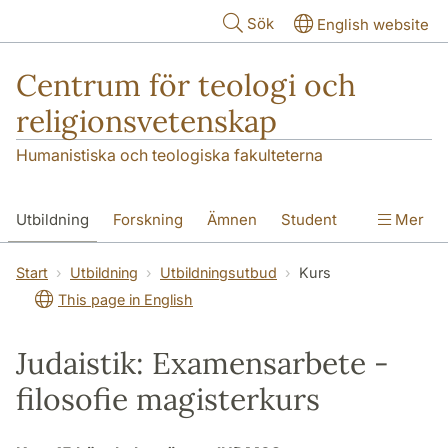
Hoppa till huvudinnehåll
Sök
English website
Centrum för teologi och
religionsvetenskap
Humanistiska och teologiska fakulteterna
Utbildning
Forskning
Ämnen
Student
Mer
Institutionen
Start
Utbildning
Utbildningsutbud
Kurs
This page in English
Judaistik: Examensarbete -
filosofie magisterkurs