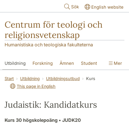
Hoppa till huvudinnehåll
Sök
English website
Centrum för teologi och
religionsvetenskap
Humanistiska och teologiska fakulteterna
Utbildning
Forskning
Ämnen
Student
Mer
Institutionen
Start
Utbildning
Utbildningsutbud
Kurs
This page in English
Judaistik: Kandidatkurs
Kurs
30 högskolepoäng
• JUDK20