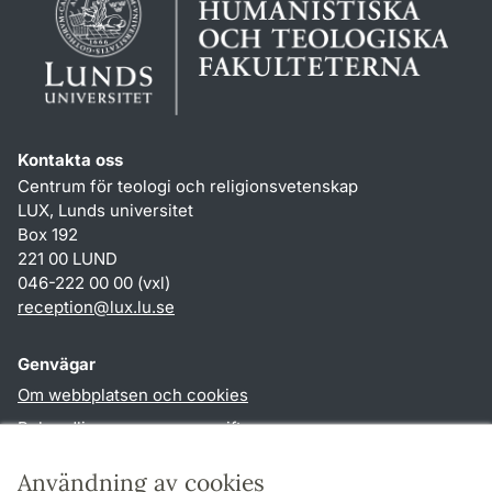
Kontakta oss
Centrum för teologi och religionsvetenskap
LUX, Lunds universitet
Box 192
221 00 LUND
046-222 00 00 (vxl)
reception
@
lux.lu
.
se
Genvägar
Om webbplatsen och cookies
Behandling av personuppgifter
Tillgänglighetsredogörelse
Användning av cookies