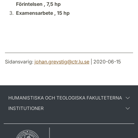
Förintelsen ,
7,5 hp
Examensarbete ,
15 hp
Sidansvarig:
johan.grevstig
@
ctr.lu
.
se
| 2020-06-15
HUMANISTISKA OCH TEOLOGISKA FAKULTETERNA
INSTITUTIONER