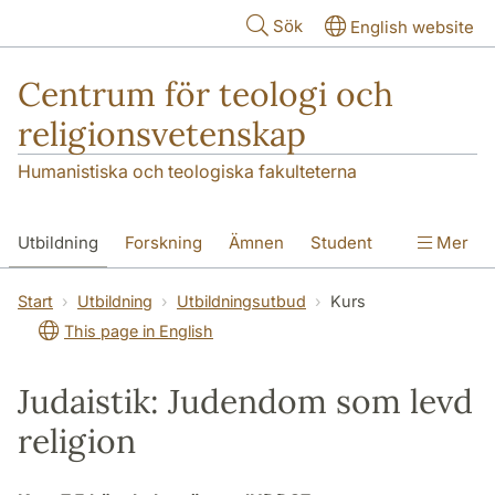
Hoppa till huvudinnehåll
Sök
English website
Centrum för teologi och
religionsvetenskap
Humanistiska och teologiska fakulteterna
Utbildning
Forskning
Ämnen
Student
Mer
Institutionen
Start
Utbildning
Utbildningsutbud
Kurs
This page in English
Judaistik: Judendom som levd
religion