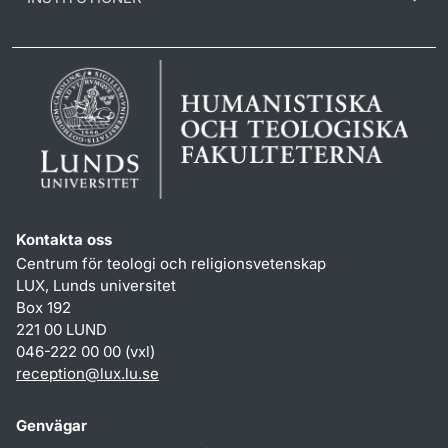
Kontakta oss
Centrum för teologi och religionsvetenskap
LUX, Lunds universitet
Box 192
221 00 LUND
046-222 00 00 (vxl)
reception
@
lux.lu
.
se
Genvägar