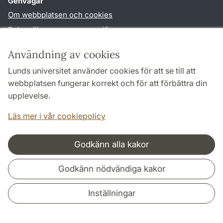
Genvägar
Om webbplatsen och cookies
Behandling av personuppgifter
Tillgänglighetsredogörelse
Användning av cookies
TYPO3-login
Lunds universitet använder cookies för att se till att
webbplatsen fungerar korrekt och för att förbättra din
Följ oss i sociala medier
upplevelse.
Facebook
Läs mer i vår cookiepolicy
Godkänn alla kakor
Samarbeten och nätverk
Godkänn nödvändiga kakor
Inställningar