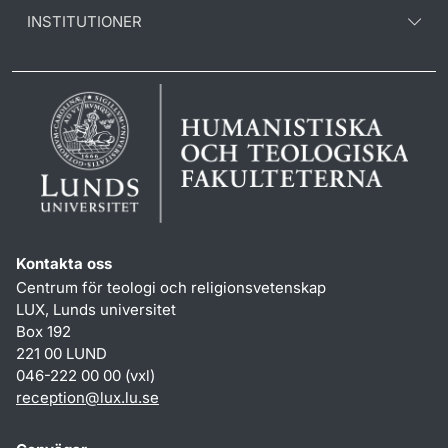
INSTITUTIONER
Kontakta oss
Centrum för teologi och religionsvetenskap
LUX, Lunds universitet
Box 192
221 00 LUND
046-222 00 00 (vxl)
reception
@
lux.lu
.
se