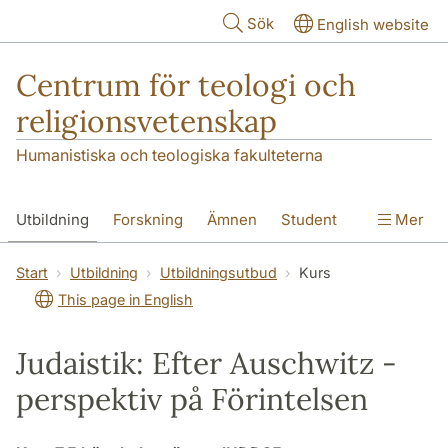
Hoppa till huvudinnehåll
Sök
English website
Centrum för teologi och
religionsvetenskap
Humanistiska och teologiska fakulteterna
Utbildning
Forskning
Ämnen
Student
Mer
Institutionen
Start
Utbildning
Utbildningsutbud
Kurs
This page in English
Judaistik: Efter Auschwitz -
perspektiv på Förintelsen