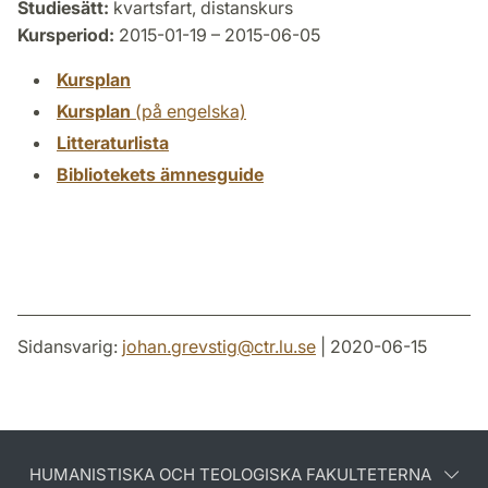
Studiesätt:
kvartsfart, distanskurs
Kursperiod:
2015-01-19 – 2015-06-05
Kursplan
Kursplan
(på engelska)
Litteraturlista
Bibliotekets ämnesguide
Sidansvarig:
johan.grevstig
@
ctr.lu
.
se
| 2020-06-15
HUMANISTISKA OCH TEOLOGISKA FAKULTETERNA