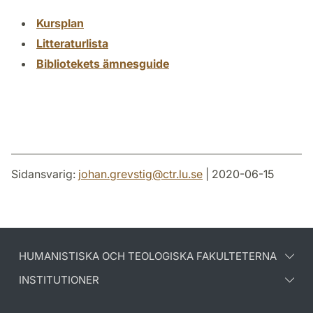
Kursplan
Litteraturlista
Bibliotekets ämnesguide
Sidansvarig:
johan.grevstig
@
ctr.lu
.
se
| 2020-06-15
HUMANISTISKA OCH TEOLOGISKA FAKULTETERNA
INSTITUTIONER