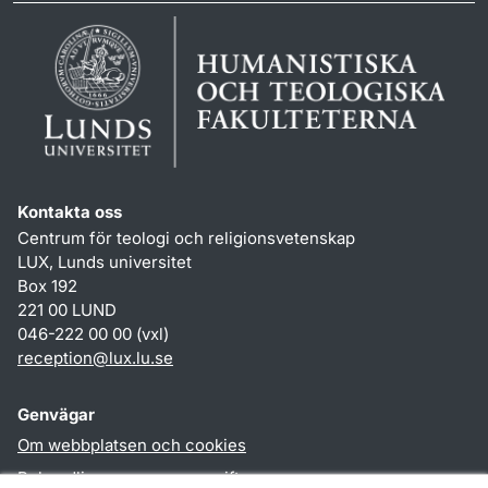
Kontakta oss
Centrum för teologi och religionsvetenskap
LUX, Lunds universitet
Box 192
221 00 LUND
046-222 00 00 (vxl)
reception
@
lux.lu
.
se
Genvägar
Om webbplatsen och cookies
Behandling av personuppgifter