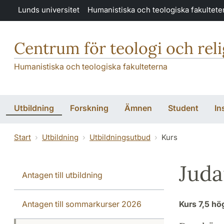
Hoppa till huvudinnehåll
Lunds universitet
Humanistiska och teologiska fakultete
Centrum för teologi och rel
Humanistiska och teologiska fakulteterna
Utbildning
Forskning
Ämnen
Student
In
Start
Utbildning
Utbildningsutbud
Kurs
Juda
Antagen till utbildning
Antagen till sommarkurser 2026
Kurs
7,5 h