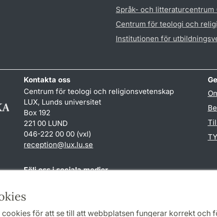
Språk- och litteraturcentrum
Centrum för teologi och reli
Institutionen för utbildnings
Kontakta oss
Ge
Centrum för teologi och religionsvetenskap
Om
LUX, Lunds universitet
Be
Box 192
Ti
221 00 LUND
046-222 00 00 (vxl)
TY
reception
@
lux.lu
.
se
Följ oss i sociala medier
Facebook
okies
cookies för att se till att webbplatsen fungerar korrekt och fö