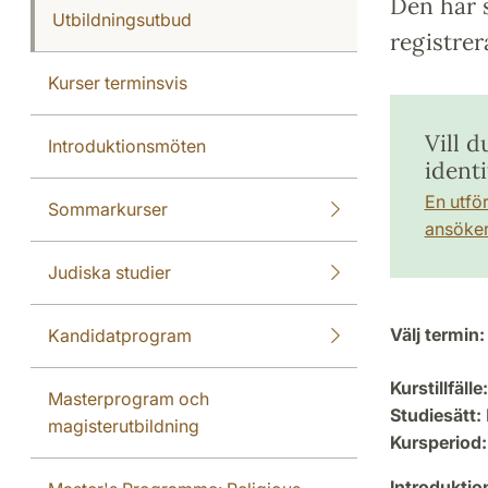
Den här s
Utbildningsutbud
registrer
Kurser terminsvis
Vill d
Introduktionsmöten
identi
En utfö
Sommarkurser
ansöker 
Judiska studier
Välj termin:
Kandidatprogram
Kurstillfälle:
Masterprogram och
Studiesätt:
magisterutbildning
Kursperiod:
Introdukti