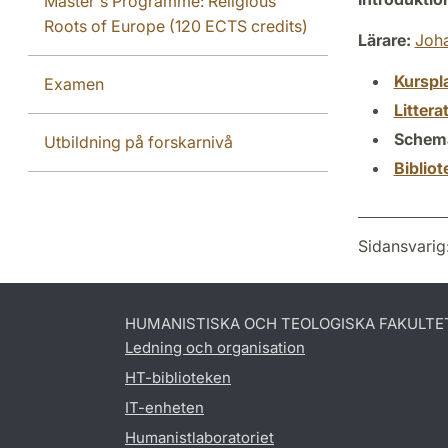
Master's Programme: Religious
Roots of Europe (120 ECTS credits)
Lärare:
Joh
Kurspl
Examen
Littera
Schem
Utbildning på forskarnivå
Biblio
Sidansvarig
HUMANISTISKA OCH TEOLOGISKA FAKULTE
Ledning och organisation
HT-biblioteken
IT-enheten
Humanistlaboratoriet