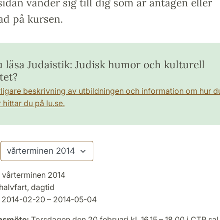
idan vänder sig till dig som är antagen eller
ad på kursen.
u läsa Judaistik: Judisk humor och kulturell
tet?
rligare beskrivning av utbildningen och information om hur d
hittar du på lu.se.
vårterminen 2014
halvfart, dagtid
2014-02-20 – 2014-05-04
onsmöte:
Torsdagen den 20 februari kl. 16.15 – 18.00 i CTR sal