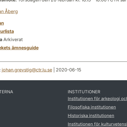
an Åberg
an
turlista
a
Arkiverat
tekets ämnesguide
:
johan.grevstig
@
ctr.lu
.
se
| 2020-06-15
TERNA
INSTITUTIONER
Institutionen för arkeologi oc
Filosofiska institutionen
Historiska institutionen
Institutionen för kulturveten