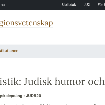
rna
Bibliotek
LUX
För 
igionsvetenskap
stitutionen
istik: Judisk humor och 
ögskolepoäng
• JUDB26