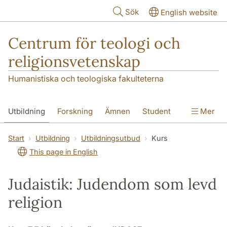
Hoppa till huvudinnehåll
Sök
English website
Centrum för teologi och
religionsvetenskap
Humanistiska och teologiska fakulteterna
Utbildning
Forskning
Ämnen
Student
Mer
Institutionen
Start
Utbildning
Utbildningsutbud
Kurs
This page in English
Judaistik: Judendom som levd
religion