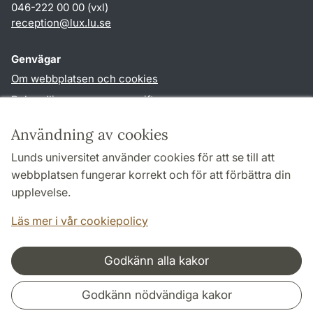
046-222 00 00 (vxl)
reception
@
lux.lu
.
se
Genvägar
Om webbplatsen och cookies
Behandling av personuppgifter
Tillgänglighetsredogörelse
Användning av cookies
TYPO3-login
Lunds universitet använder cookies för att se till att
webbplatsen fungerar korrekt och för att förbättra din
Följ oss i sociala medier
upplevelse.
Facebook
Läs mer i vår cookiepolicy
Godkänn alla kakor
Samarbeten och nätverk
Godkänn nödvändiga kakor