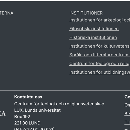
TERNA
INSTITUTIONER
Institutionen för arkeologi oc
Filosofiska institutionen
Historiska institutionen
Institutionen för kulturveten
Språk- och litteraturcentrum
Centrum för teologi och reli
Institutionen för utbildnings
Kontakta oss
Ge
Centrum för teologi och religionsvetenskap
Om
LUX, Lunds universitet
Be
Box 192
Ti
221 00 LUND
046-222 00 00 (vxl)