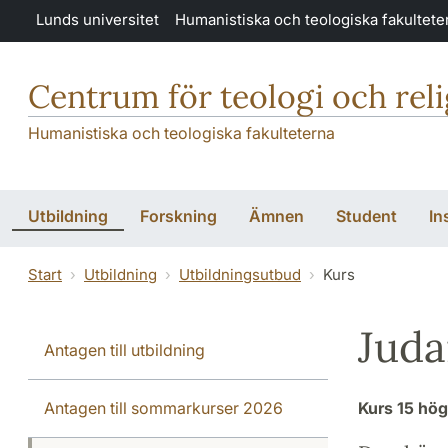
Hoppa till huvudinnehåll
Lunds universitet
Humanistiska och teologiska fakultete
Centrum för teologi och rel
Humanistiska och teologiska fakulteterna
Utbildning
Forskning
Ämnen
Student
In
Start
Utbildning
Utbildningsutbud
Kurs
Juda
Antagen till utbildning
Antagen till sommarkurser 2026
Kurs
15 hö