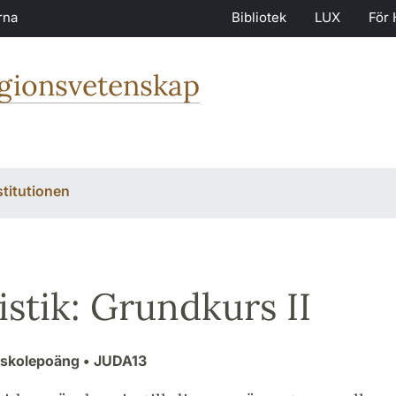
rna
Bibliotek
LUX
För 
igionsvetenskap
stitutionen
istik: Grundkurs II
gskolepoäng
• JUDA13