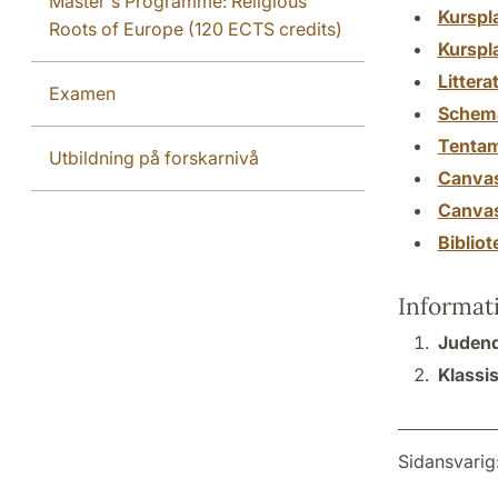
Master's Programme: Religious
Kurspl
Roots of Europe (120 ECTS credits)
Kurspl
Littera
Examen
Schem
Tenta
Utbildning på forskarnivå
Canva
Canva
Biblio
Informat
Judend
Klassis
Sidansvarig