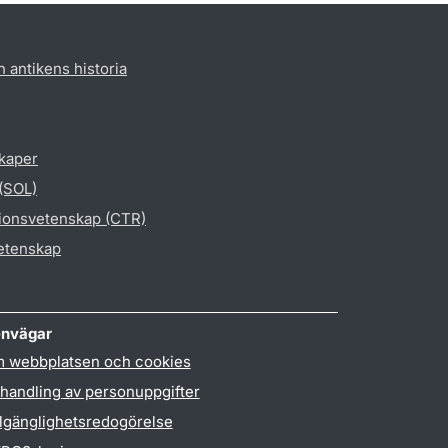
h antikens historia
skaper
 (SOL)
gionsvetenskap (CTR)
vetenskap
nvägar
 webbplatsen och cookies
handling av personuppgifter
llgänglighetsredogörelse