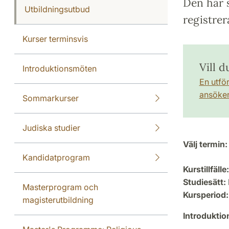
Den här s
Utbildningsutbud
registrer
Kurser terminsvis
Vill d
Introduktionsmöten
En utfö
ansöker 
Sommarkurser
Judiska studier
Välj termin:
Kandidatprogram
Kurstillfälle:
Studiesätt:
Masterprogram och
Kursperiod:
magisterutbildning
Introdukti