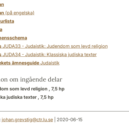
an
an
(på engelska)
turlista
a
mensschema
s
JUDA33 - Judaistik: Judendom som levd religion
s
JUDA34 - Judaistik: Klassiska judiska texter
tekets ämnesguide
Judaistik
ion om ingående delar
om som levd religion ,
7,5 hp
ka judiska texter ,
7,5 hp
:
johan.grevstig
@
ctr.lu
.
se
| 2020-06-15