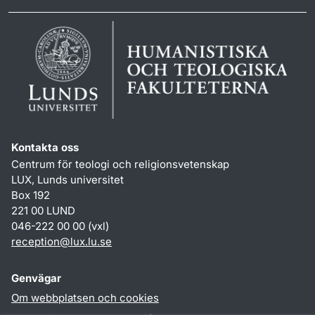
Kontakta oss
Centrum för teologi och religionsvetenskap
LUX, Lunds universitet
Box 192
221 00 LUND
046-222 00 00 (vxl)
reception
@
lux.lu
.
se
Genvägar
Om webbplatsen och cookies