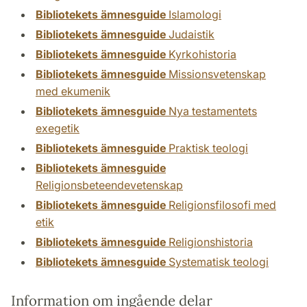
Bibliotekets ämnesguide
Islamologi
Bibliotekets ämnesguide
Judaistik
Bibliotekets ämnesguide
Kyrkohistoria
Bibliotekets ämnesguide
Missionsvetenskap
med ekumenik
Bibliotekets ämnesguide
Nya testamentets
exegetik
Bibliotekets ämnesguide
Praktisk teologi
Bibliotekets ämnesguide
Religionsbeteendevetenskap
Bibliotekets ämnesguide
Religionsfilosofi med
etik
Bibliotekets ämnesguide
Religionshistoria
Bibliotekets ämnesguide
Systematisk teologi
Information om ingående delar